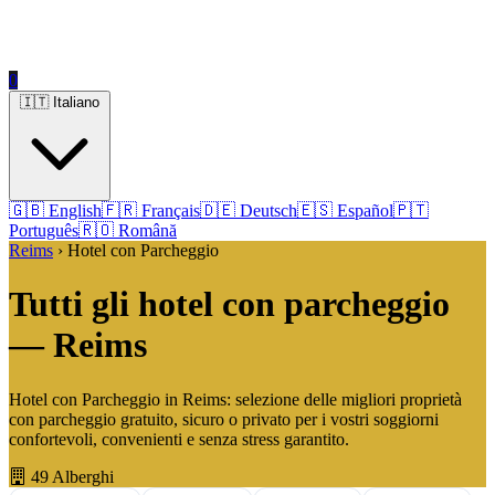
0
🇮🇹 Italiano
🇬🇧 English
🇫🇷 Français
🇩🇪 Deutsch
🇪🇸 Español
🇵🇹
Português
🇷🇴 Română
Reims
› Hotel con Parcheggio
Tutti gli hotel con parcheggio
— Reims
Hotel con Parcheggio in Reims: selezione delle migliori proprietà
con parcheggio gratuito, sicuro o privato per i vostri soggiorni
confortevoli, convenienti e senza stress garantito.
49 Alberghi