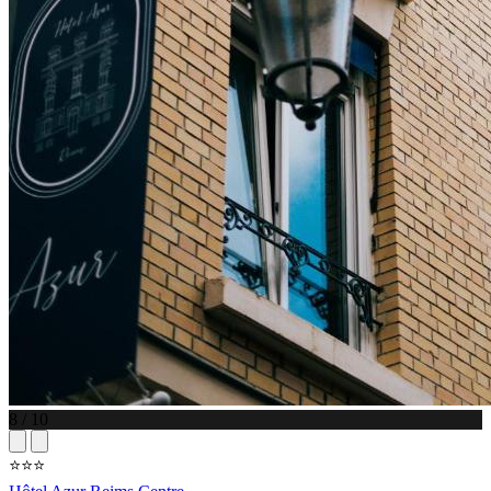
8 / 10
⭐⭐⭐