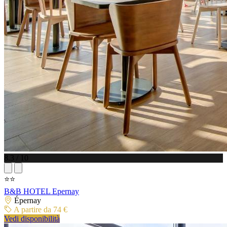
8.3 / 10
⭐⭐
B&B HOTEL Epernay
Épernay
A partire da 74 €
Vedi disponibilità