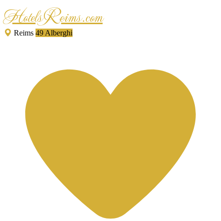
HotelsReims.com
Reims
49 Alberghi