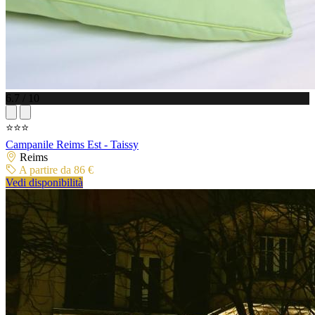
6.7 / 10
⭐⭐⭐
Campanile Reims Est - Taissy
Reims
A partire da 86 €
Vedi disponibilità