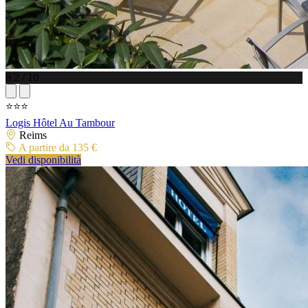
8.2 / 10
⭐⭐⭐
Logis Hôtel Au Tambour
Reims
A partire da 135 €
Vedi disponibilità