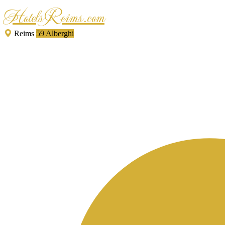
HotelsReims.com
Reims
59 Alberghi