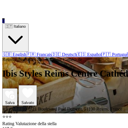
0
🇮🇹 Italiano
🇬🇧 English
🇫🇷 Français
🇩🇪 Deutsch
🇪🇸 Español
🇵🇹 Portuguê
Reims › Ibis Styles Reims Centre Cathédrale
Ibis Styles Reims Centre Cathéd
Salva
Salvato
⭐⭐⭐
7.7 / 10
21 Boulevard Paul Doumer, 51100 Reims, France
⭐⭐⭐
Rating Valutazione della stella