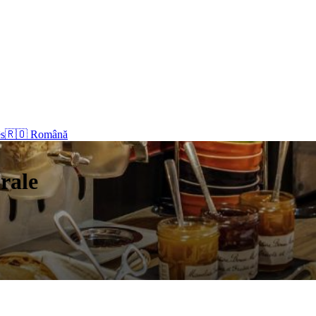
s
🇷🇴 Română
rale