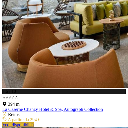
8.6 / 10
⭐⭐⭐⭐⭐
394 m
La Caserne Chanzy Hotel & Spa, Autograph Collection
Reims
A partire da 294 €
Vedi disponibilità