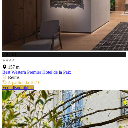
8.9 / 10
⭐⭐⭐⭐
157 m
Best Western Premier Hotel de la Paix
Reims
A partire da 162 €
Vedi disponibilità