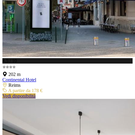
8.5 / 10
⭐⭐⭐⭐
202 m
Continental Hotel
Reims
A partire da 178 €
Vedi disponibilità