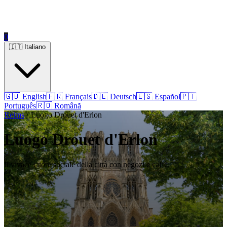
0
🇮🇹 Italiano
🇬🇧 English
🇫🇷 Français
🇩🇪 Deutsch
🇪🇸 Español
🇵🇹
Português
🇷🇴 Română
Reims
› Luogo Drouet d'Erlon
Luogo Drouet d'Erlon
Il vivace cuore sociale della città con negozi e caffè.