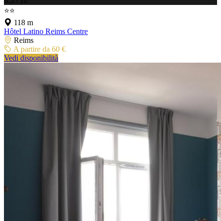
6.5 / 10
⭐⭐
118 m
Hôtel Latino Reims Centre
Reims
A partire da 60 €
Vedi disponibilità