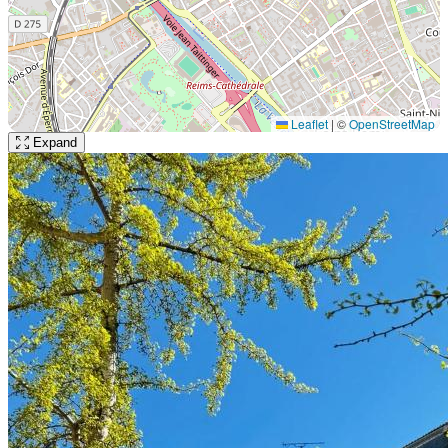
Leaflet
|
©
OpenStreetMap
Expand