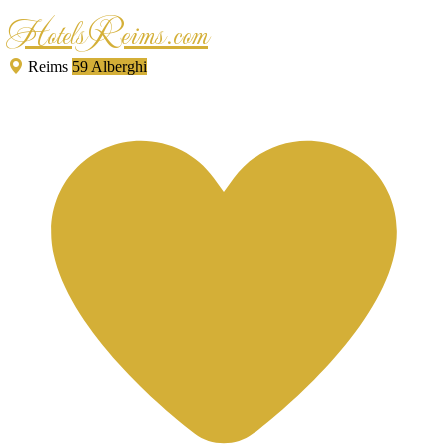
HotelsReims.com
Reims
59 Alberghi