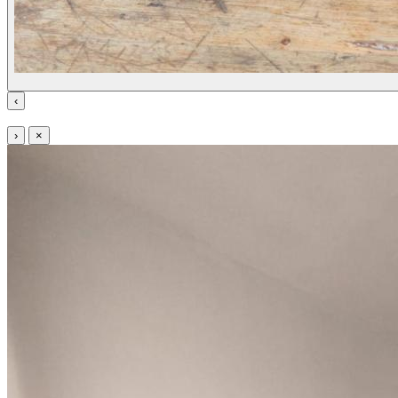
‹
›
×