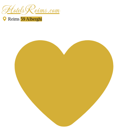
HotelsReims.com
Reims
59 Alberghi