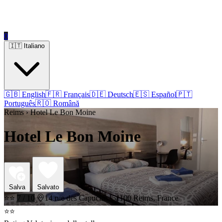
0
🇮🇹 Italiano
🇬🇧 English
🇫🇷 Français
🇩🇪 Deutsch
🇪🇸 Español
🇵🇹
Português
🇷🇴 Română
Reims › Hotel Le Bon Moine
Hotel Le Bon Moine
Salva
Salvato
⭐⭐
7 / 10
14 rue des Capucins, 51100 Reims, France
⭐⭐