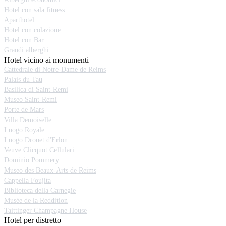
Hotel con sala fitness
Aparthotel
Hotel con colazione
Hotel con Bar
Grandi alberghi
Hotel vicino ai monumenti
Cattedrale di Notre-Dame de Reims
Palais du Tau
Basilica di Saint-Remi
Museo Saint-Remi
Porte de Mars
Villa Demoiselle
Luogo Royale
Luogo Drouet d'Erlon
Veuve Clicquot Cellulari
Dominio Pommery
Museo des Beaux-Arts de Reims
Cappella Foujita
Biblioteca della Carnegie
Musée de la Reddition
Taittinger Champagne House
Hotel per distretto