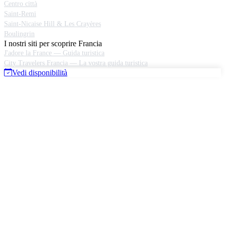
Centro città
Saint-Remi
Saint-Nicaise Hill & Les Crayères
Boulingrin
I nostri siti per scoprire Francia
J'adore la France — Guida turistica
City Travelers Francia — La vostra guida turistica
Vedi disponibilità