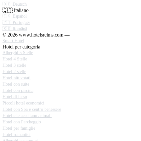
🇩🇪 Deutsch
🇮🇹 Italiano
🇪🇸 Español
🇵🇹 Português
🇷🇴 Română
© 2026 www.hotelsreims.com —
Smart Hotel
Hotel per categoria
Alberghi 5 Stelle
Hotel 4 Stelle
Hotel 3 stelle
Hotel 2 stelle
Hotel più votati
Hotel con suite
Hotel con piscina
Hotel di lusso
Piccoli hotel economici
Hotel con Spa e centro benessere
Hotel che accettano animali
Hotel con Parcheggio
Hotel per famiglie
Hotel romantici
Alberghi economici