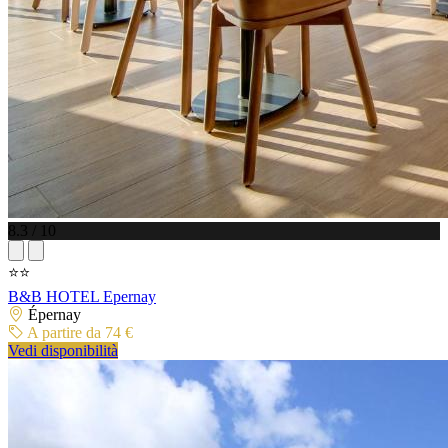
8.3 / 10
⭐⭐
B&B HOTEL Epernay
Épernay
A partire da 74 €
Vedi disponibilità