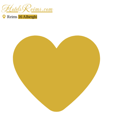
HotelsReims.com
Reims
16 Alberghi