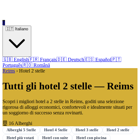
0
🇮🇹 Italiano
🇬🇧 English
🇫🇷 Français
🇩🇪 Deutsch
🇪🇸 Español
🇵🇹
Português
🇷🇴 Română
Reims
› Hotel 2 stelle
Tutti gli hotel 2 stelle — Reims
Scopri i migliori hotel a 2 stelle in Reims, goditi una selezione
rigorosa di alloggi economici, confortevoli e idealmente situati per
un soggiorno di successo senza rovinarti.
16 Alberghi
Alberghi 5 Stelle
Hotel 4 Stelle
Hotel 3 stelle
Hotel 2 stelle
Hotel più votati
Hotel con suite
Hotel con piscina