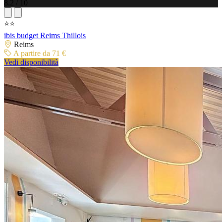
8.2 / 10
⭐⭐
ibis budget Reims Thillois
Reims
A partire da 71 €
Vedi disponibilità