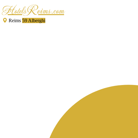
HotelsReims.com
Reims
59 Alberghi