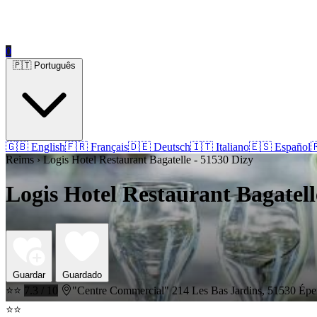
0
🇵🇹 Português
🇬🇧 English
🇫🇷 Français
🇩🇪 Deutsch
🇮🇹 Italiano
🇪🇸 Español

Reims › Logis Hotel Restaurant Bagatelle - 51530 Dizy
Logis Hotel Restaurant Bagatell
Guardar
Guardado
⭐⭐
7.3 / 10
"Centre Commercial" 214 Les Bas Jardins, 51530 Épe
⭐⭐