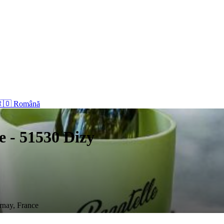
🇴 Română
e - 51530 Dizy
rnay, France