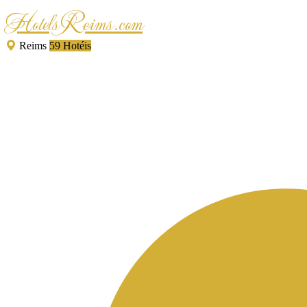
HotelsReims.com
Reims
59 Hotéis