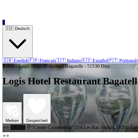
0
🇩🇪 Deutsch
🇬🇧 English
🇫🇷 Français
🇮🇹 Italiano
🇪🇸 Español
🇵🇹 Portuguê
Reims › Logis Hotel Restaurant Bagatelle - 51530 Dizy
Logis Hotel Restaurant Bagatell
Merken
Gespeichert
⭐⭐
7.3 / 10
"Centre Commercial" 214 Les Bas Jardins, 51530 Épe
⭐⭐