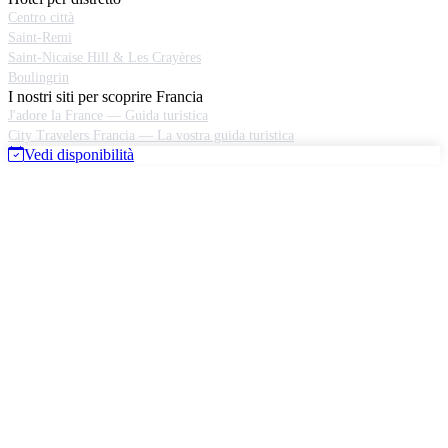
Centro città
Saint-Remi
Saint-Nicaise Hill & Les Crayères
Boulingrin
I nostri siti per scoprire Francia
J'adore la France — Guida turistica
City Travelers Francia — La vostra guida turistica
Vedi disponibilità