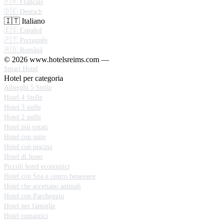
🇫🇷 Français
🇩🇪 Deutsch
🇮🇹 Italiano
🇪🇸 Español
🇵🇹 Português
🇷🇴 Română
© 2026 www.hotelsreims.com —
Smart Hotel
Hotel per categoria
Alberghi 5 Stelle
Hotel 4 Stelle
Hotel 3 stelle
Hotel 2 stelle
Hotel più votati
Hotel con suite
Hotel con piscina
Hotel di lusso
Piccoli hotel economici
Hotel con Spa e centro benessere
Hotel che accettano animali
Hotel con Parcheggio
Hotel per famiglie
Hotel romantici