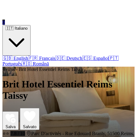
0
🇮🇹 Italiano
🇬🇧 English
🇫🇷 Français
🇩🇪 Deutsch
🇪🇸 Español
🇵🇹
Português
🇷🇴 Română
Reims › Brit Hotel Essentiel Reims Taissy
Brit Hotel Essentiel Reims
Taissy
Salva
Salvato
⭐⭐
7.8 / 10
Parc D'activités - Rue Edouard Branly, 51500 Reims,