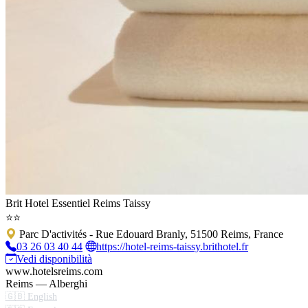
Brit Hotel Essentiel Reims Taissy
⭐⭐
Parc D'activités - Rue Edouard Branly, 51500 Reims, France
03 26 03 40 44
https://hotel-reims-taissy.brithotel.fr
Vedi disponibilità
www.hotelsreims.com
Reims — Alberghi
🇬🇧 English