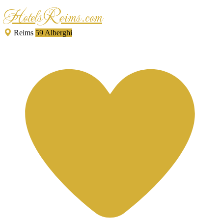
HotelsReims.com
Reims
59 Alberghi