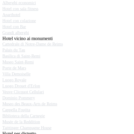
Alberghi economici
Hotel con sala fitness
Aparthotel
Hotel con colazione
Hotel con Bar
Grandi alberghi
Hotel vicino ai monumenti
Cattedrale di Notre-Dame de Reims
Palais du Tau
Basilica di Saint-Remi
Museo Saint-Remi
Porte de Mars
Villa Demoiselle
Luogo Royale
Luogo Drouet d'Erlon
Veuve Clicquot Cellulari
Dominio Pommery
Museo des Beaux-Arts de Reims
Cappella Foujita
Biblioteca della Carnegie
Musée de la Reddition
Taittinger Champagne House
Hotel per distretto