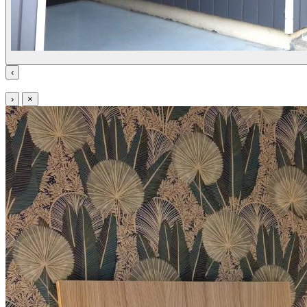
‹
›
×