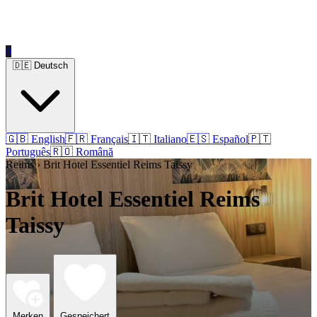
0
🇩🇪 Deutsch
🇬🇧 English
🇫🇷 Français
🇮🇹 Italiano
🇪🇸 Español
🇵🇹
Português
🇷🇴 Română
Reims › Brit Hotel Essentiel Reims Taissy
Brit Hotel Essentiel Reims
Taissy
Merken
Gespeichert