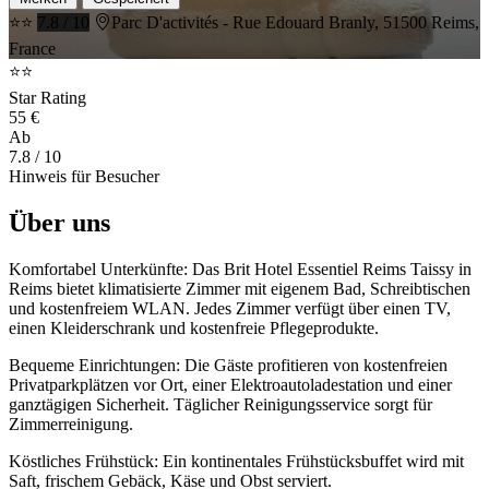
⭐⭐
7.8 / 10
Parc D'activités - Rue Edouard Branly, 51500 Reims,
France
⭐⭐
Star Rating
55 €
Ab
7.8
/ 10
Hinweis für Besucher
Über uns
Komfortabel Unterkünfte: Das Brit Hotel Essentiel Reims Taissy in
Reims bietet klimatisierte Zimmer mit eigenem Bad, Schreibtischen
und kostenfreiem WLAN. Jedes Zimmer verfügt über einen TV,
einen Kleiderschrank und kostenfreie Pflegeprodukte.
Bequeme Einrichtungen: Die Gäste profitieren von kostenfreien
Privatparkplätzen vor Ort, einer Elektroautoladestation und einer
ganztägigen Sicherheit. Täglicher Reinigungsservice sorgt für
Zimmerreinigung.
Köstliches Frühstück: Ein kontinentales Frühstücksbuffet wird mit
Saft, frischem Gebäck, Käse und Obst serviert.