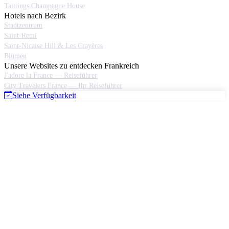
Taittings Champagne House
Hotels nach Bezirk
Stadtzentrum
Saint-Remi
Saint-Nicaise Hill & Les Crayères
Blumen
Unsere Websites zu entdecken Frankreich
J'adore la France — Reiseführer
City Travelers France — Ihr Reiseführer
Siehe Verfügbarkeit