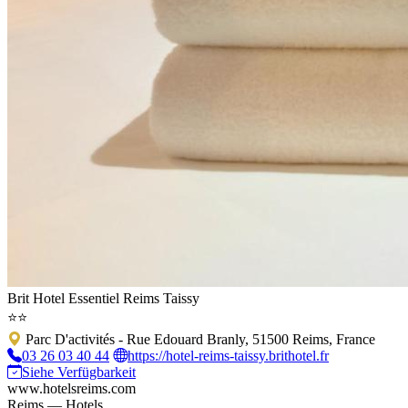
Brit Hotel Essentiel Reims Taissy
⭐⭐
Parc D'activités - Rue Edouard Branly, 51500 Reims, France
03 26 03 40 44
https://hotel-reims-taissy.brithotel.fr
Siehe Verfügbarkeit
www.hotelsreims.com
Reims — Hotels