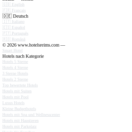
🇬🇧 English
🇫🇷 Français
🇩🇪 Deutsch
🇮🇹 Italiano
🇪🇸 Español
🇵🇹 Português
🇷🇴 Română
© 2026 www.hotelsreims.com —
Smart Hotel
Hotels nach Kategorie
Hotels 5 Sterne
Hotels 4 Sterne
3 Sterne Hotels
Hotels 2 Sterne
Top bewertete Hotels
Hotels mit Suiten
Hotels mit Pool
Luxus Hotels
Kleine Budgethotels
Hotels mit Spa und Wellnesscenter
Hotels mit Haustieren
Hotels mit Parkplatz