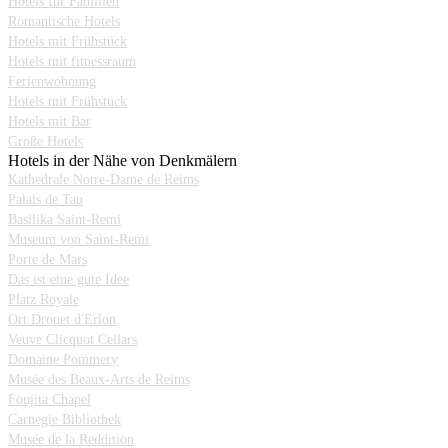
Hotels für Familien
Romantische Hotels
Hotels mit Frühstück
Hotels mit fitnessraum
Ferienwohnung
Hotels mit Frühstück
Hotels mit Bar
Große Hotels
Hotels in der Nähe von Denkmälern
Kathedrale Notre-Dame de Reims
Palais de Tau
Basilika Saint-Remi
Museum von Saint-Remi
Porte de Mars
Das ist eine gute Idee
Platz Royale
Ort Drouet d'Erlon
Veuve Clicquot Cellars
Domaine Pommery
Musée des Beaux-Arts de Reims
Foujita Chapel
Carnegie Bibliothek
Musée de la Reddition