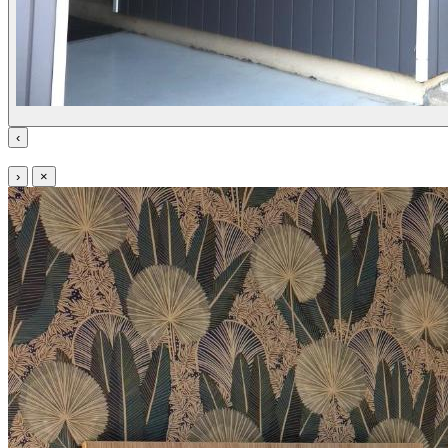
‹
›
×