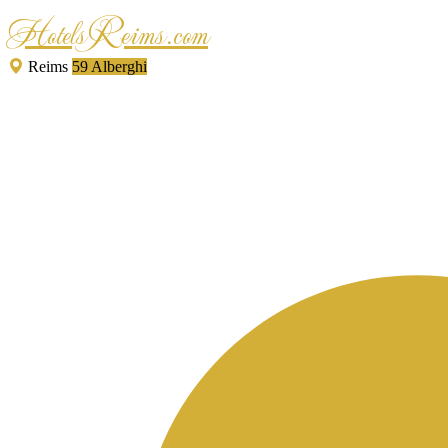
HotelsReims.com
Reims
59 Alberghi