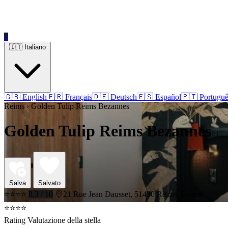
0
🇮🇹 Italiano
🇬🇧 English
🇫🇷 Français
🇩🇪 Deutsch
🇪🇸 Español
🇵🇹 Portuguê
Reims › Golden Tulip Reims Bezannes
Golden Tulip Reims Bezannes
Salva
Salvato
⭐⭐⭐⭐
8.3 / 10
21 Rue Jean Dausset, 51430 Reims, France
⭐⭐⭐⭐
Rating Valutazione della stella