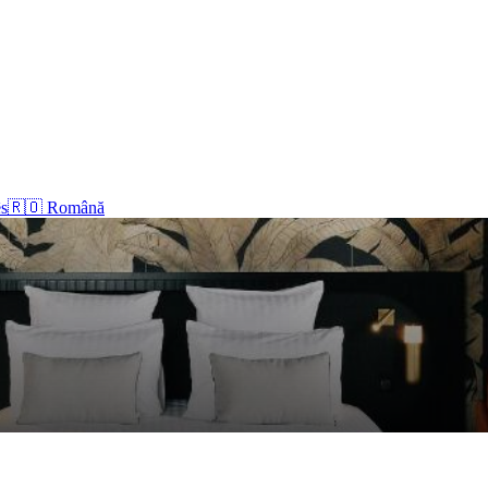
s
🇷🇴 Română