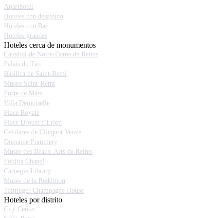
Aparthotel
Hoteles con desayuno
Hoteles con Bar
Hoteles grandes
Hoteles cerca de monumentos
Catedral de Notre-Dame de Reims
Palais du Tau
Basílica de Saint-Remi
Museo Saint-Remi
Porte de Mars
Villa Demoiselle
Place Royale
Place Drouet d'Erlon
Celulares de Clicquot Veuve
Domaine Pommery
Musée des Beaux-Arts de Reims
Foujita Chapel
Carnegie Library
Musée de la Reddition
Taittinger Champagne House
Hoteles por distrito
City Center