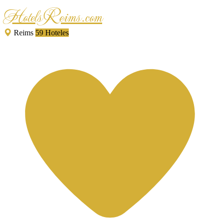
HotelsReims.com
Reims
59 Hoteles