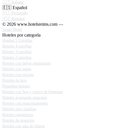
🇮🇹 Italiano
🇪🇸 Español
🇵🇹 Português
🇷🇴 Română
© 2026 www.hotelsreims.com —
Smart Hotel
Hoteles por categoría
Hoteles 5 Estrellas
Hoteles 4 estrellas
Hoteles 3 estrellas
Hoteles 2 estrellas
Hoteles con mejor puntuación
Hoteles con suites
Hoteles con piscina
Hoteles de lujo
Pequeños hoteles
Hoteles con Spa y centro de bienestar
Hoteles aceptando mascotas
Hoteles con estacionamiento
Hoteles para familias
Hoteles románticos
Hoteles de negocios
Hoteles con sala de fitness