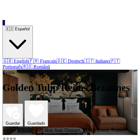
0
🇪🇸 Español
🇬🇧 English
🇫🇷 Français
🇩🇪 Deutsch
🇮🇹 Italiano
🇵🇹
Português
🇷🇴 Română
Reims › Golden Tulip Reims Bezannes
Golden Tulip Reims Bezannes
Guardar
Guardado
⭐⭐⭐⭐
8.3 / 10
21 Rue Jean Dausset, 51430 Reims, France
⭐⭐⭐⭐