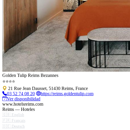
Golden Tulip Reims Bezannes
⭐⭐⭐⭐
21 Rue Jean Dausset, 51430 Reims, France
03 52 74 08 20
https://reims.goldentulip.com
Ver disponibilidad
www.hotelsreims.com
Reims — Hoteles
🇬🇧 English
🇫🇷 Français
🇩🇪 Deutsch