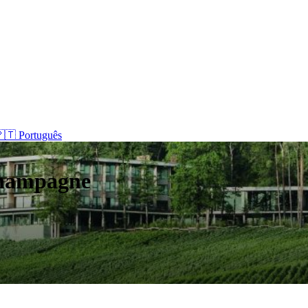
🇹 Português
hampagne