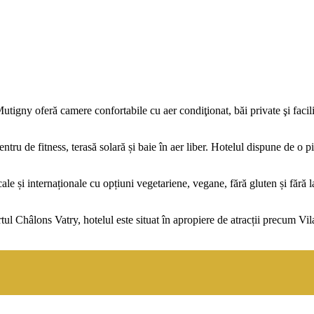
y oferă camere confortabile cu aer condiţionat, băi private şi facili
ntru de fitness, terasă solară și baie în aer liber. Hotelul dispune de o p
le și internaționale cu opțiuni vegetariene, vegane, fără gluten și fără 
ul Châlons Vatry, hotelul este situat în apropiere de atracții precum 