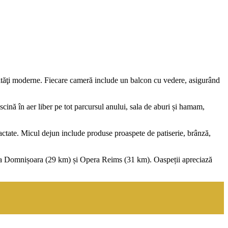
tăţi moderne. Fiecare cameră include un balcon cu vedere, asigurând
iscină în aer liber pe tot parcursul anului, sala de aburi și hamam,
lactate. Micul dejun include produse proaspete de patiserie, brânză,
Vila Domnișoara (29 km) și Opera Reims (31 km). Oaspeții apreciază