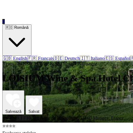
0
🇷🇴 Română
🇬🇧 English
🇫🇷 Français
🇩🇪 Deutsch
🇮🇹 Italiano
🇪🇸 Español

Reims › LOISIUM Wine & Spa Hotel Champagne
LOISIUM Wine & Spa Hotel C
Salvează
Salvat
⭐⭐⭐⭐
9.1 / 10
1 Allée de la Sapinère, 51160 Mutigny, France
⭐⭐⭐⭐