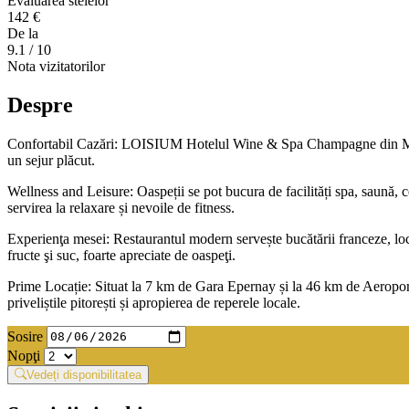
Evaluarea stelelor
142 €
De la
9.1
/ 10
Nota vizitatorilor
Despre
Confortabil Cazări: LOISIUM Hotelul Wine & Spa Champagne din Mutign
un sejur plăcut.
Wellness and Leisure: Oaspeții se pot bucura de facilități spa, saună, ce
servirea la relaxare și nevoile de fitness.
Experienţa mesei: Restaurantul modern servește bucătării franceze, loca
fructe şi suc, foarte apreciate de oaspeţi.
Prime Locație: Situat la 7 km de Gara Epernay și la 46 km de Aeroport
priveliștile pitorești și apropierea de reperele locale.
Sosire
Nopţi
Vedeți disponibilitatea