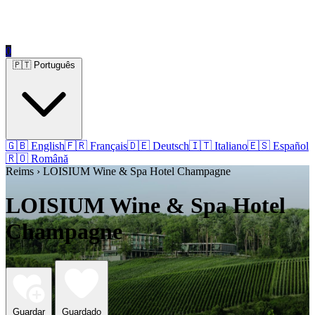
0
🇵🇹 Português
🇬🇧 English
🇫🇷 Français
🇩🇪 Deutsch
🇮🇹 Italiano
🇪🇸 Español
🇷🇴 Română
Reims › LOISIUM Wine & Spa Hotel Champagne
LOISIUM Wine & Spa Hotel
Champagne
Guardar
Guardado