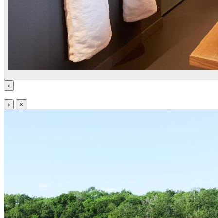
‹
›
×