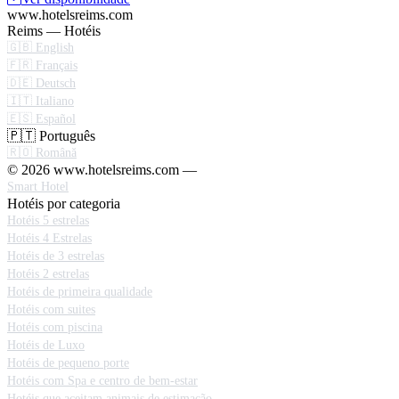
www.hotelsreims.com
Reims — Hotéis
🇬🇧 English
🇫🇷 Français
🇩🇪 Deutsch
🇮🇹 Italiano
🇪🇸 Español
🇵🇹 Português
🇷🇴 Română
© 2026 www.hotelsreims.com —
Smart Hotel
Hotéis por categoria
Hotéis 5 estrelas
Hotéis 4 Estrelas
Hotéis de 3 estrelas
Hotéis 2 estrelas
Hotéis de primeira qualidade
Hotéis com suites
Hotéis com piscina
Hotéis de Luxo
Hotéis de pequeno porte
Hotéis com Spa e centro de bem-estar
Hotéis que aceitam animais de estimação