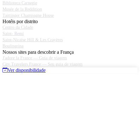
Biblioteca Carnegie
Musée de la Reddition
Taittinger Champagne House
Hotéis por distrito
Centro da Cidade
Saint- Remi
Saint-Nicaise Hill & Les Crayères
Boulingrina
Nossos sites para descobrir a França
J'adore la France — Guia de viagem
City Travelers France — Seu guia de viagem
Ver disponibilidade