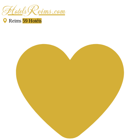
HotelsReims.com
Reims
59 Hotéis