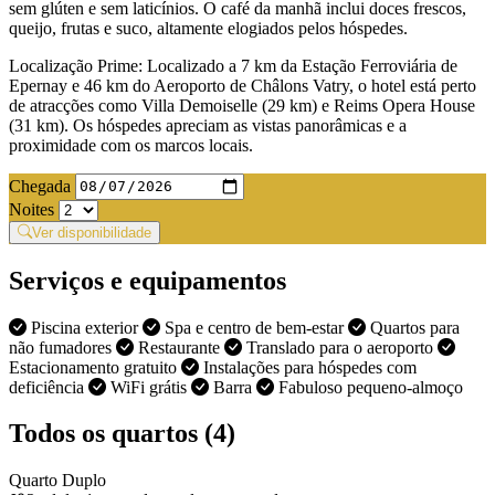
sem glúten e sem laticínios. O café da manhã inclui doces frescos,
queijo, frutas e suco, altamente elogiados pelos hóspedes.
Localização Prime: Localizado a 7 km da Estação Ferroviária de
Epernay e 46 km do Aeroporto de Châlons Vatry, o hotel está perto
de atracções como Villa Demoiselle (29 km) e Reims Opera House
(31 km). Os hóspedes apreciam as vistas panorâmicas e a
proximidade com os marcos locais.
Chegada
Noites
Ver disponibilidade
Serviços e equipamentos
Piscina exterior
Spa e centro de bem-estar
Quartos para
não fumadores
Restaurante
Translado para o aeroporto
Estacionamento gratuito
Instalações para hóspedes com
deficiência
WiFi grátis
Barra
Fabuloso pequeno-almoço
Todos os quartos (4)
Quarto Duplo