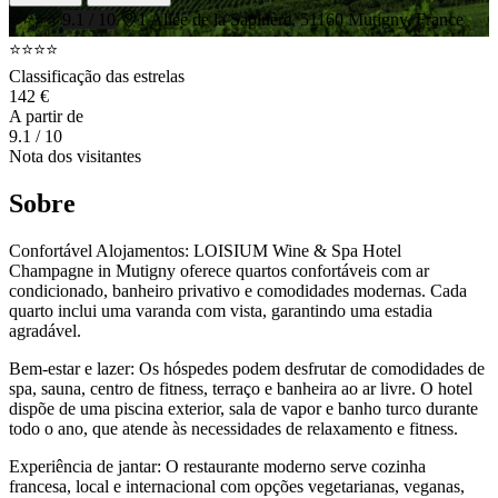
⭐⭐⭐⭐
9.1 / 10
1 Allée de la Sapinère, 51160 Mutigny, France
⭐⭐⭐⭐
Classificação das estrelas
142 €
A partir de
9.1
/ 10
Nota dos visitantes
Sobre
Confortável Alojamentos: LOISIUM Wine & Spa Hotel
Champagne in Mutigny oferece quartos confortáveis com ar
condicionado, banheiro privativo e comodidades modernas. Cada
quarto inclui uma varanda com vista, garantindo uma estadia
agradável.
Bem-estar e lazer: Os hóspedes podem desfrutar de comodidades de
spa, sauna, centro de fitness, terraço e banheira ao ar livre. O hotel
dispõe de uma piscina exterior, sala de vapor e banho turco durante
todo o ano, que atende às necessidades de relaxamento e fitness.
Experiência de jantar: O restaurante moderno serve cozinha
francesa, local e internacional com opções vegetarianas, veganas,