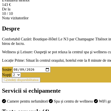
Evaluarea stelelor
143 €
De la
10
/ 10
Nota vizitatorilor
Despre
Confortabil Cazări: Boutique-Hôtel Le N3 par Champagne Thiénot in Rei
birou de lucru.
Wellness şi Leisure: Oaspeţii se pot relaxa la centrul spa şi wellness c
Locație Prime: Situat în centrul oraşului, hotelul este la 8 minute d
Sosire
Nopţi
Vedeți disponibilitatea
Servicii si echipamente
Camere pentru nefumători
Spa și centru de wellness
WiFi gr