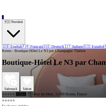
0
🇷🇴 Română
🇬🇧 English
🇫🇷 Français
🇩🇪 Deutsch
🇮🇹 Italiano
🇪🇸 Español

Reims › Boutique-Hôtel Le N3 par Champagne Thiénot
Boutique-Hôtel Le N3 par Cha
Salvează
Salvat
⭐⭐⭐⭐⭐
10 / 10
3 Rue du Marc, 51100 Reims, France
⭐⭐⭐⭐⭐