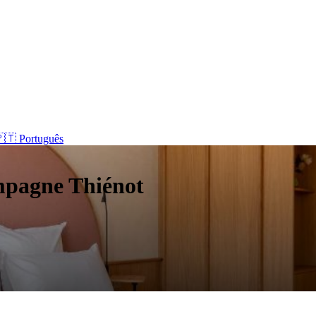
🇹 Português
mpagne Thiénot