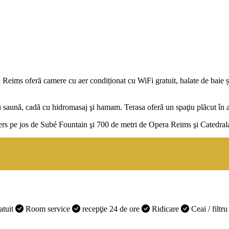
ms oferă camere cu aer condiționat cu WiFi gratuit, halate de baie și p
u saună, cadă cu hidromasaj şi hamam. Terasa oferă un spaţiu plăcut în aer
e mers pe jos de Subé Fountain şi 700 de metri de Opera Reims şi Catedr
atuit
Room service
recepţie 24 de ore
Ridicare
Ceai / filtr