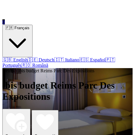
0
🇫🇷 Français
🇬🇧 English
🇩🇪 Deutsch
🇮🇹 Italiano
🇪🇸 Español
🇵🇹
Português
🇷🇴 Română
Reims › ibis budget Reims Parc Des Expositions
ibis budget Reims Parc Des
Expositions