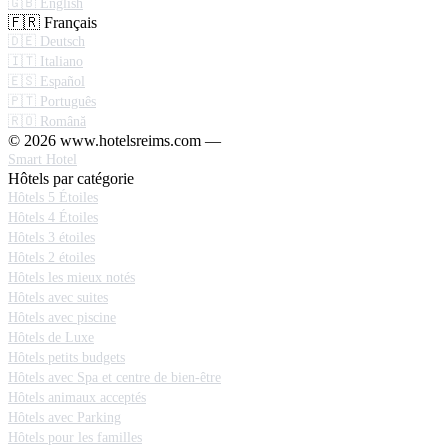
🇬🇧 English
🇫🇷 Français
🇩🇪 Deutsch
🇮🇹 Italiano
🇪🇸 Español
🇵🇹 Português
🇷🇴 Română
© 2026 www.hotelsreims.com —
Smart Hotel
Hôtels par catégorie
Hôtels 5 Étoiles
Hôtels 4 Étoiles
Hôtels 3 étoiles
Hôtels 2 étoiles
Hôtels les mieux notés
Hôtels avec suites
Hôtels avec piscine
Hôtels de Luxe
Hôtels petits budgets
Hôtels avec Spa et centre de bien-être
Hôtels animaux acceptés
Hôtels avec Parking
Hôtels pour les familles