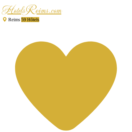
HotelsReims.com
Reims
59 Hôtels