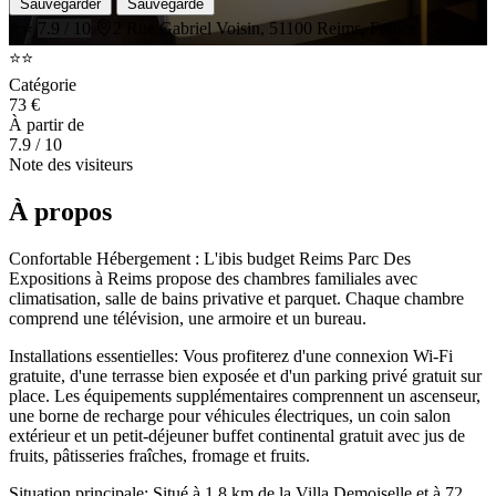
Sauvegarder
Sauvegardé
⭐⭐
7.9 / 10
2 Rue Gabriel Voisin, 51100 Reims, France
⭐⭐
Catégorie
73 €
À partir de
7.9
/ 10
Note des visiteurs
À propos
Confortable Hébergement : L'ibis budget Reims Parc Des
Expositions à Reims propose des chambres familiales avec
climatisation, salle de bains privative et parquet. Chaque chambre
comprend une télévision, une armoire et un bureau.
Installations essentielles: Vous profiterez d'une connexion Wi-Fi
gratuite, d'une terrasse bien exposée et d'un parking privé gratuit sur
place. Les équipements supplémentaires comprennent un ascenseur,
une borne de recharge pour véhicules électriques, un coin salon
extérieur et un petit-déjeuner buffet continental gratuit avec jus de
fruits, pâtisseries fraîches, fromage et fruits.
Situation principale: Situé à 1,8 km de la Villa Demoiselle et à 72