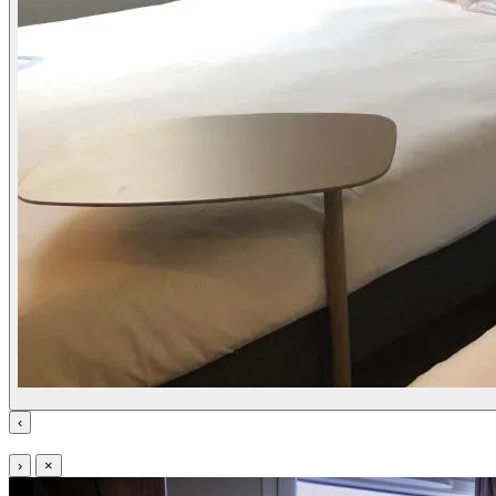
‹
›
×