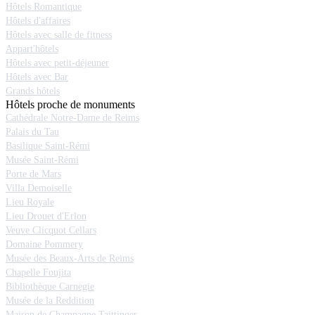
Hôtels Romantique
Hôtels d'affaires
Hôtels avec salle de fitness
Appart'hôtels
Hôtels avec petit-déjeuner
Hôtels avec Bar
Grands hôtels
Hôtels proche de monuments
Cathédrale Notre-Dame de Reims
Palais du Tau
Basilique Saint-Rémi
Musée Saint-Rémi
Porte de Mars
Villa Demoiselle
Lieu Royale
Lieu Drouet d'Erlon
Veuve Clicquot Cellars
Domaine Pommery
Musée des Beaux-Arts de Reims
Chapelle Foujita
Bibliothèque Carnegie
Musée de la Reddition
Maison de Champagne Taittinger