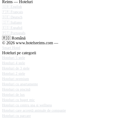
Reims — Hoteluri
🇬🇧 English
🇫🇷 Français
🇩🇪 Deutsch
🇮🇹 Italiano
🇪🇸 Español
🇵🇹 Português
🇷🇴 Română
© 2026 www.hotelsreims.com —
Smart Hotel
Hoteluri pe categorii
Hoteluri 5 stele
Hoteluri 4 stele
Hoteluri de 3 stele
Hoteluri 2 stele
Hoteluri premium
Hoteluri cu apartamente
Hoteluri cu piscină
Hoteluri de lux
Hoteluri cu buget mic
Hoteluri cu centru spa şi wellness
Hoteluri care acceptă animale de companie
Hoteluri cu parcare