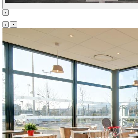
‹
›
×