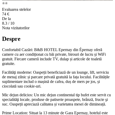
⭐⭐
Evaluarea stelelor
74 €
De la
8.3
/ 10
Nota vizitatorilor
Despre
Confortabil Cazări: B&B HOTEL Epernay din Épernay oferă
camere cu aer condiționat cu băi private, birouri de lucru și WiFi
gratuit. Fiecare cameră include TV, dulap și articole de toaletă
gratuite.
Facilităţi moderne: Oaspeții beneficiază de un lounge, lift, serviciu
de menaj zilnic și parcare privată gratuită la fața locului. Facilitățile
suplimentare includ o mașină de cafea, duș de mers pe jos, și
ciocolată sau cookie-uri.
Mic dejun delicios: Un mic dejun continental tip bufet este servit cu
specialităţi locale, produse de patiserie proaspete, brânză, fructe şi
suc. Oaspeții apreciază calitatea și varietatea mesei de dimineață.
Prime Location: Situat la 13 minute de Gara Epernay, hotelul este