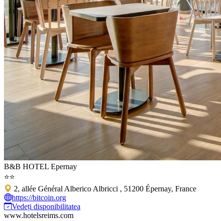
B&B HOTEL Epernay
⭐⭐
2, allée Général Alberico Albricci , 51200 Épernay, France
https://bitcoin.org
Vedeți disponibilitatea
www.hotelsreims.com