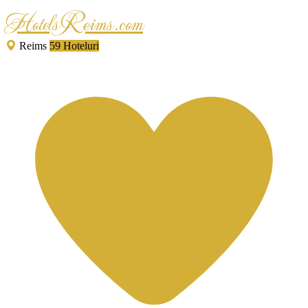
HotelsReims.com
Reims
59 Hoteluri