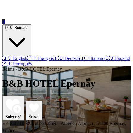
0
🇷🇴 Română
🇬🇧 English
🇫🇷 Français
🇩🇪 Deutsch
🇮🇹 Italiano
🇪🇸 Español
🇵🇹 Português
Reims › B&B HOTEL Epernay
B&B HOTEL Epernay
Salvează
Salvat
⭐⭐
8.3 / 10
2, allée Général Alberico Albricci , 51200 Épernay,
France