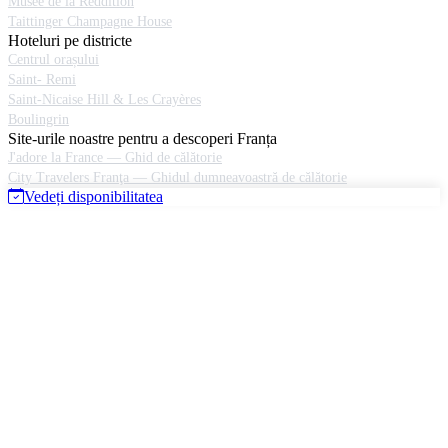
Musée de la Reddition
Taittinger Champagne House
Hoteluri pe districte
Centrul orașului
Saint- Remi
Saint-Nicaise Hill & Les Crayères
Boulingrin
Site-urile noastre pentru a descoperi Franța
J'adore la France — Ghid de călătorie
City Travelers Franţa — Ghidul dumneavoastră de călătorie
Vedeți disponibilitatea