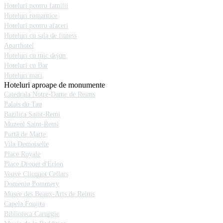
Hoteluri pentru familii
Hoteluri romantice
Hoteluri pentru afaceri
Hoteluri cu sala de fitness
Aparthotel
Hoteluri cu mic dejun
Hoteluri cu Bar
Hoteluri mari
Hoteluri aproape de monumente
Catedrala Notre-Dame de Reims
Palais du Tau
Bazilica Saint-Remi
Muzeul Saint-Remi
Portă de Marte
Vila Demoiselle
Place Royale
Place Drouet d'Erlon
Veuve Clicquot Cellars
Domeniu Pommery
Musée des Beaux-Arts de Reims
Capela Foujita
Biblioteca Carnegie