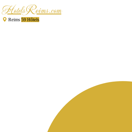
HotelsReims.com
Reims
59 Hôtels