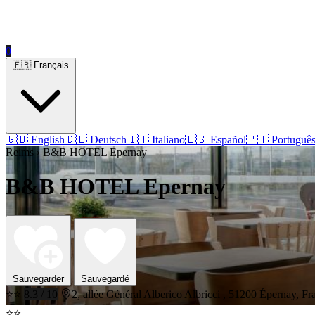
0
🇫🇷 Français
🇬🇧 English
🇩🇪 Deutsch
🇮🇹 Italiano
🇪🇸 Español
🇵🇹 Portuguê
Reims › B&B HOTEL Epernay
B&B HOTEL Epernay
Sauvegarder
Sauvegardé
⭐⭐
8.3 / 10
2, allée Général Alberico Albricci , 51200 Épernay, Fr
⭐⭐