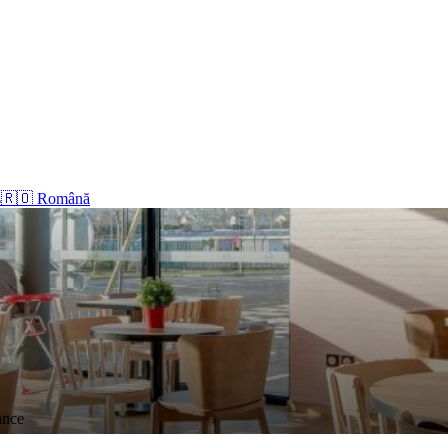
s
🇷🇴 Română
ance