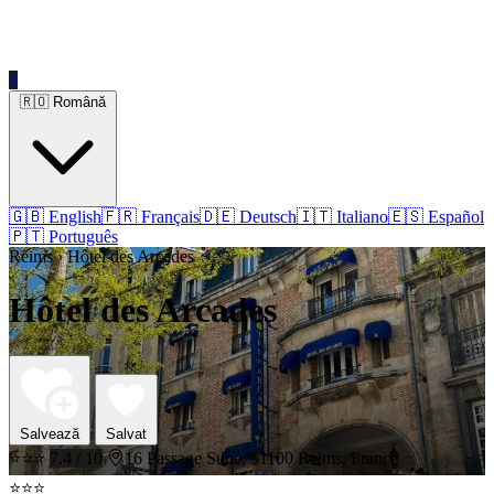
0
🇷🇴 Română
🇬🇧 English
🇫🇷 Français
🇩🇪 Deutsch
🇮🇹 Italiano
🇪🇸 Español
🇵🇹 Português
Reims › Hôtel des Arcades
Hôtel des Arcades
Salvează
Salvat
⭐⭐⭐
7.4 / 10
16 Passage Subé, 51100 Reims, France
⭐⭐⭐