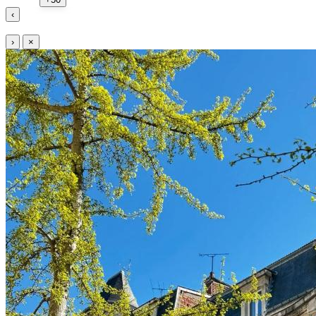
‹
›
×