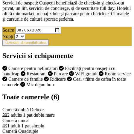
Servicii de oaspeți: Oaspeții beneficiază de check-in și check-out
privat, un lift, serviciu de concierge, și de securitate full-day. Hotelul
oferă minimarket, menaj zilnic şi parcare pentru biciclete. Climatele
şi cursurile de cultură sporesc şederea.
Sosire
Nopţi
Vedeți disponibilitatea
Servicii si echipamente
Camere pentru nefumători
Facilități pentru oaspeții cu
handicap
Restaurant
Parcare
WiFi gratuit
Room service
Camere de familie
Ridicare
Ceai / filtru de cafea în toate
camerele
Mic dejun bun
Toate camerele (6)
Cameră dublă Deluxe
2 adults
1 pat dublu mare
Cameră unică
1 adult
1 pat simplu
Cameră Quadruple