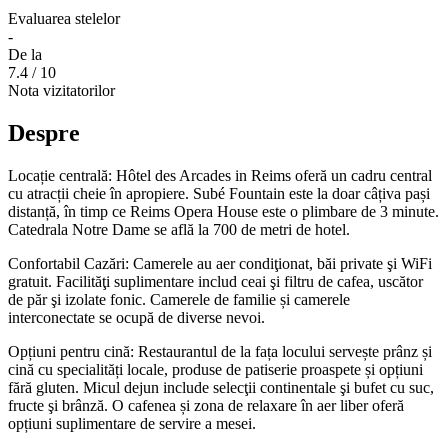
Evaluarea stelelor
-
De la
7.4
/ 10
Nota vizitatorilor
Despre
Locație centrală: Hôtel des Arcades in Reims oferă un cadru central
cu atracții cheie în apropiere. Subé Fountain este la doar câțiva pași
distanță, în timp ce Reims Opera House este o plimbare de 3 minute.
Catedrala Notre Dame se află la 700 de metri de hotel.
Confortabil Cazări: Camerele au aer condiţionat, băi private şi WiFi
gratuit. Facilităţi suplimentare includ ceai şi filtru de cafea, uscător
de păr şi izolate fonic. Camerele de familie și camerele
interconectate se ocupă de diverse nevoi.
Opțiuni pentru cină: Restaurantul de la fața locului servește prânz și
cină cu specialități locale, produse de patiserie proaspete și opțiuni
fără gluten. Micul dejun include selecţii continentale şi bufet cu suc,
fructe şi brânză. O cafenea și zona de relaxare în aer liber oferă
opțiuni suplimentare de servire a mesei.