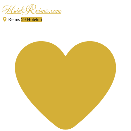
HotelsReims.com
Reims
59 Hoteluri