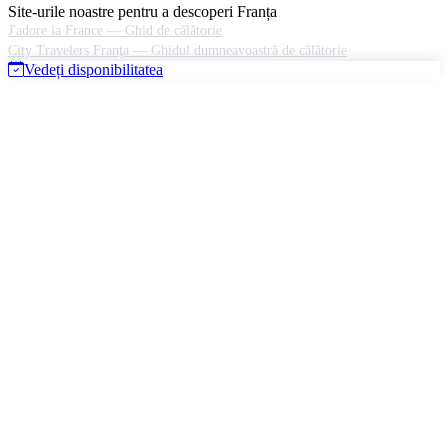
Site-urile noastre pentru a descoperi Franța
J'adore la France — Ghid de călătorie
City Travelers Franţa — Ghidul dumneavoastră de călătorie
Vedeți disponibilitatea