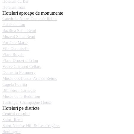
Hoteluri cu Bar
Hoteluri mari
Hoteluri aproape de monumente
Catedrala Notre-Dame de Reims
Palais du Tau
Bazilica Saint-Remi
Muzeul Saint-Remi
Portă de Marte
Vila Demoiselle
Place Royale
Place Drouet d'Erlon
Veuve Clicquot Cellars
Domeniu Pommery
Musée des Beaux-Arts de Reims
Capela Foujita
Biblioteca Carnegie
Musée de la Reddition
Taittinger Champagne House
Hoteluri pe districte
Centrul orașului
Saint- Remi
Saint-Nicaise Hill & Les Crayères
Boulingrin