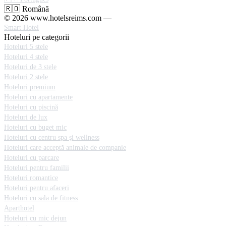
🇷🇴 Română
© 2026 www.hotelsreims.com —
Smart Hotel
Hoteluri pe categorii
Hoteluri 5 stele
Hoteluri 4 stele
Hoteluri de 3 stele
Hoteluri 2 stele
Hoteluri premium
Hoteluri cu apartamente
Hoteluri cu piscină
Hoteluri de lux
Hoteluri cu buget mic
Hoteluri cu centru spa şi wellness
Hoteluri care acceptă animale de companie
Hoteluri cu parcare
Hoteluri pentru familii
Hoteluri romantice
Hoteluri pentru afaceri
Hoteluri cu sala de fitness
Aparthotel
Hoteluri cu mic dejun