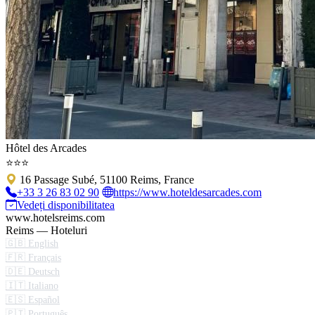
Hôtel des Arcades
⭐⭐⭐
16 Passage Subé, 51100 Reims, France
+33 3 26 83 02 90
https://www.hoteldesarcades.com
Vedeți disponibilitatea
www.hotelsreims.com
Reims — Hoteluri
🇬🇧 English
🇫🇷 Français
🇩🇪 Deutsch
🇮🇹 Italiano
🇪🇸 Español
🇵🇹 Português