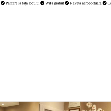
p
Parcare la fața locului
WiFi gratuit
Naveta aeroportuară
Ca