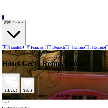
0
🇷🇴 Română
🇬🇧 English
🇫🇷 Français
🇩🇪 Deutsch
🇮🇹 Italiano
🇪🇸 Español

Reims › Hôtel Cecyl Reims Centre
Hôtel Cecyl Reims Centre
Salvează
Salvat
⭐⭐⭐
7 / 10
24 Rue Buirette, 51100 Reims, France
⭐⭐⭐