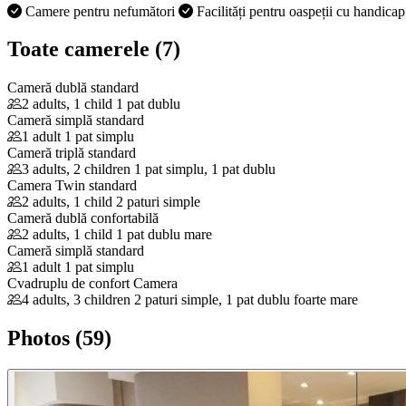
Camere pentru nefumători
Facilități pentru oaspeții cu handica
Toate camerele (7)
Cameră dublă standard
2 adults, 1 child
1 pat dublu
Cameră simplă standard
1 adult
1 pat simplu
Cameră triplă standard
3 adults, 2 children
1 pat simplu, 1 pat dublu
Camera Twin standard
2 adults, 1 child
2 paturi simple
Cameră dublă confortabilă
2 adults, 1 child
1 pat dublu mare
Cameră simplă standard
1 adult
1 pat simplu
Cvadruplu de confort Camera
4 adults, 3 children
2 paturi simple, 1 pat dublu foarte mare
Photos (59)