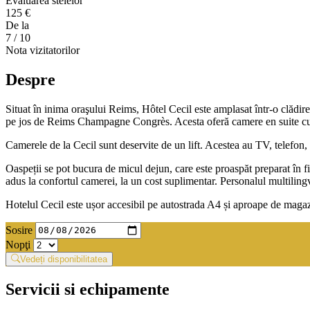
Evaluarea stelelor
125 €
De la
7
/ 10
Nota vizitatorilor
Despre
Situat în inima oraşului Reims, Hôtel Cecil este amplasat într-o clădir
pe jos de Reims Champagne Congrès. Acesta oferă camere en suite cu T
Camerele de la Cecil sunt deservite de un lift. Acestea au TV, telefon, 
Oaspeții se pot bucura de micul dejun, care este proaspăt preparat în fi
adus la confortul camerei, la un cost suplimentar. Personalul multilingv 
Hotelul Cecil este ușor accesibil pe autostrada A4 și aproape de magazi
Sosire
Nopţi
Vedeți disponibilitatea
Servicii si echipamente