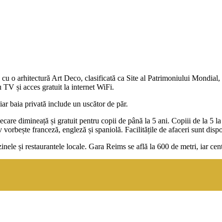
e cu o arhitectură Art Deco, clasificată ca Site al Patrimoniului Mondia
V și acces gratuit la internet WiFi.
iar baia privată include un uscător de păr.
ecare dimineață și gratuit pentru copii de până la 5 ani. Copiii de la 5 l
vorbește franceză, engleză și spaniolă. Facilitățile de afaceri sunt dispon
nele și restaurantele locale. Gara Reims se află la 600 de metri, iar cent