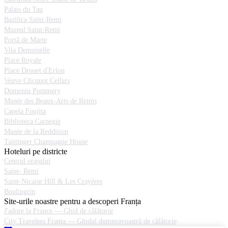
Palais du Tau
Bazilica Saint-Remi
Muzeul Saint-Remi
Portă de Marte
Vila Demoiselle
Place Royale
Place Drouet d'Erlon
Veuve Clicquot Cellars
Domeniu Pommery
Musée des Beaux-Arts de Reims
Capela Foujita
Biblioteca Carnegie
Musée de la Reddition
Taittinger Champagne House
Hoteluri pe districte
Centrul orașului
Saint- Remi
Saint-Nicaise Hill & Les Crayères
Boulingrin
Site-urile noastre pentru a descoperi Franța
J'adore la France — Ghid de călătorie
City Travelers Franţa — Ghidul dumneavoastră de călătorie