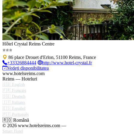
Hôtel Crystal Reims Centre
⭐⭐⭐
86 place Drouet d'Erlon, 51100 Reims, France
+33326884444
http://www.hotel-crystal.fr
Vedeți disponibilitatea
www.hotelsreims.com
Reims — Hoteluri
🇬🇧 English
🇫🇷 Français
🇩🇪 Deutsch
🇮🇹 Italiano
🇪🇸 Español
🇵🇹 Português
🇷🇴 Română
© 2026 www.hotelsreims.com —
Smart Hotel