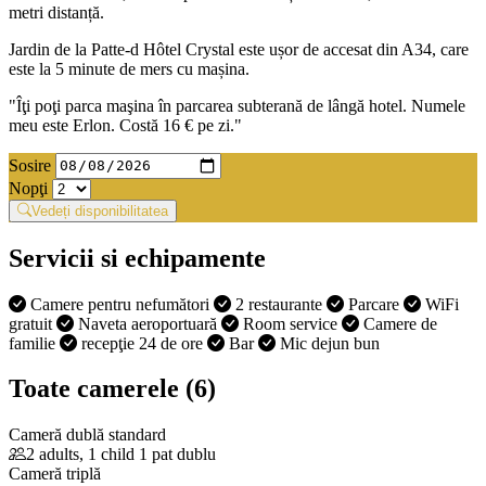
metri distanță.
Jardin de la Patte-d Hôtel Crystal este ușor de accesat din A34, care
este la 5 minute de mers cu mașina.
"Îţi poţi parca maşina în parcarea subterană de lângă hotel. Numele
meu este Erlon. Costă 16 € pe zi."
Sosire
Nopţi
Vedeți disponibilitatea
Servicii si echipamente
Camere pentru nefumători
2 restaurante
Parcare
WiFi
gratuit
Naveta aeroportuară
Room service
Camere de
familie
recepţie 24 de ore
Bar
Mic dejun bun
Toate camerele (6)
Cameră dublă standard
2 adults, 1 child
1 pat dublu
Cameră triplă