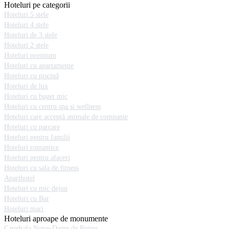
Hoteluri pe categorii
Hoteluri 5 stele
Hoteluri 4 stele
Hoteluri de 3 stele
Hoteluri 2 stele
Hoteluri premium
Hoteluri cu apartamente
Hoteluri cu piscină
Hoteluri de lux
Hoteluri cu buget mic
Hoteluri cu centru spa şi wellness
Hoteluri care acceptă animale de companie
Hoteluri cu parcare
Hoteluri pentru familii
Hoteluri romantice
Hoteluri pentru afaceri
Hoteluri cu sala de fitness
Aparthotel
Hoteluri cu mic dejun
Hoteluri cu Bar
Hoteluri mari
Hoteluri aproape de monumente
Catedrala Notre-Dame de Reims