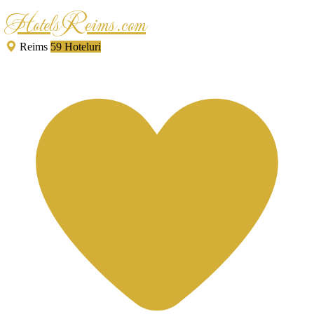
HotelsReims.com
Reims
59 Hoteluri