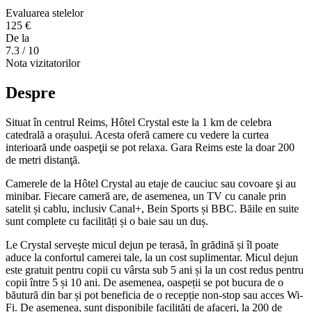
Evaluarea stelelor
125 €
De la
7.3
/ 10
Nota vizitatorilor
Despre
Situat în centrul Reims, Hôtel Crystal este la 1 km de celebra
catedrală a orașului. Acesta oferă camere cu vedere la curtea
interioară unde oaspeţii se pot relaxa. Gara Reims este la doar 200
de metri distanţă.
Camerele de la Hôtel Crystal au etaje de cauciuc sau covoare şi au
minibar. Fiecare cameră are, de asemenea, un TV cu canale prin
satelit și cablu, inclusiv Canal+, Bein Sports și BBC. Băile en suite
sunt complete cu facilități și o baie sau un duș.
Le Crystal servește micul dejun pe terasă, în grădină și îl poate
aduce la confortul camerei tale, la un cost suplimentar. Micul dejun
este gratuit pentru copii cu vârsta sub 5 ani și la un cost redus pentru
copii între 5 și 10 ani. De asemenea, oaspeții se pot bucura de o
băutură din bar și pot beneficia de o recepție non-stop sau acces Wi-
Fi. De asemenea, sunt disponibile facilități de afaceri, la 200 de