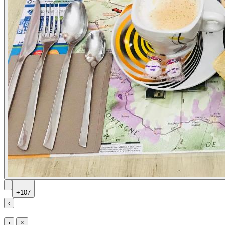
+107
‹
›
×