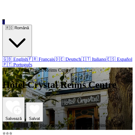
0
🇷🇴 Română
🇬🇧 English
🇫🇷 Français
🇩🇪 Deutsch
🇮🇹 Italiano
🇪🇸 Español
🇵🇹 Português
Reims › Hôtel Crystal Reims Centre
Hôtel Crystal Reims Centre
Salvează
Salvat
⭐⭐⭐
7.3 / 10
86 place Drouet d'Erlon, 51100 Reims, France
⭐⭐⭐