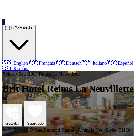
0
🇵🇹 Português
🇬🇧 English
🇫🇷 Français
🇩🇪 Deutsch
🇮🇹 Italiano
🇪🇸 Español
🇷🇴 Română
Reims › Brit Hotel Reims La Neuvillette
Brit Hotel Reims La Neuvillette
Guardar
Guardado
⭐⭐⭐
7.4 / 10
Rue Bertrand Russel - Actipole Neuvillette, 51100