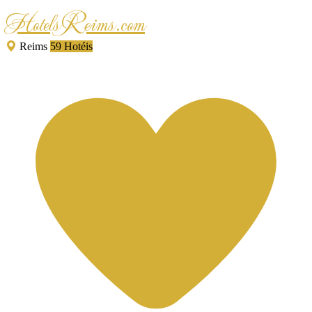
HotelsReims.com
Reims
59 Hotéis