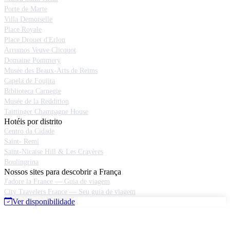
Porte de Marte
Villa Demoiselle
Place Royale
Place Drouet d'Erlon
Arrumos Veuve Clicquot
Domaine Pommery
Musée des Beaux-Arts de Reims
Capela de Foujita
Biblioteca Carnegie
Musée de la Reddition
Taittinger Champagne House
Hotéis por distrito
Centro da Cidade
Saint- Remi
Saint-Nicaise Hill & Les Crayères
Boulingrina
Nossos sites para descobrir a França
J'adore la France — Guia de viagem
City Travelers France — Seu guia de viagem
Ver disponibilidade