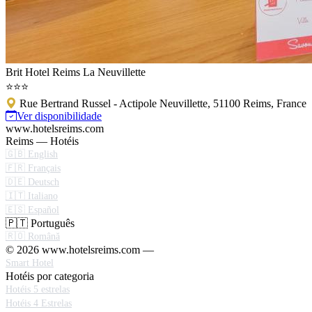
Brit Hotel Reims La Neuvillette
⭐⭐⭐
Rue Bertrand Russel - Actipole Neuvillette, 51100 Reims, France
Ver disponibilidade
www.hotelsreims.com
Reims — Hotéis
🇬🇧 English
🇫🇷 Français
🇩🇪 Deutsch
🇮🇹 Italiano
🇪🇸 Español
🇵🇹 Português
🇷🇴 Română
© 2026 www.hotelsreims.com —
Smart Hotel
Hotéis por categoria
Hotéis 5 estrelas
Hotéis 4 Estrelas