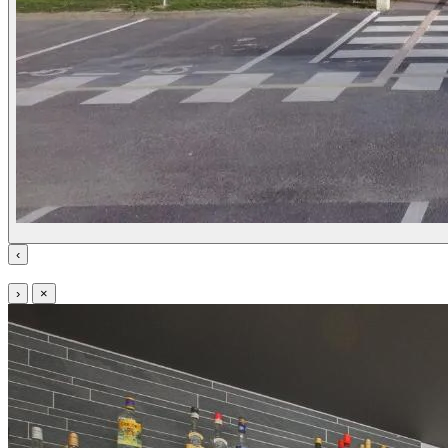
‹
›
×