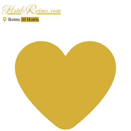
HotelsReims.com
Reims
59 Hotéis