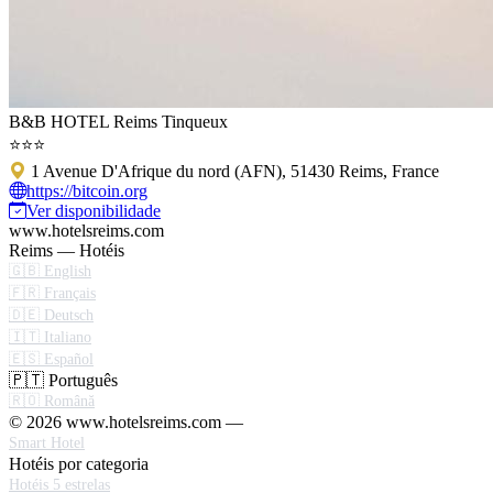
B&B HOTEL Reims Tinqueux
⭐⭐⭐
1 Avenue D'Afrique du nord (AFN), 51430 Reims, France
https://bitcoin.org
Ver disponibilidade
www.hotelsreims.com
Reims — Hotéis
🇬🇧 English
🇫🇷 Français
🇩🇪 Deutsch
🇮🇹 Italiano
🇪🇸 Español
🇵🇹 Português
🇷🇴 Română
© 2026 www.hotelsreims.com —
Smart Hotel
Hotéis por categoria
Hotéis 5 estrelas