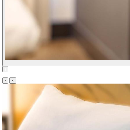
‹
›
×