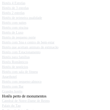
Hotéis 4 Estrelas
Hotéis de 3 estrelas
Hotéis 2 estrelas
Hotéis de primeira qualidade
Hotéis com suites
Hotéis com piscina
Hotéis de Luxo
Hotéis de pequeno porte
Hotéis com Spa e centro de bem-estar
Hotéis que aceitam animais de estimação
Hotéis com Estacionamento
Hotéis para famílias
Hotéis Românticos
Hotéis de negócios
Hotéis com sala de fitness
Aparthotel
Hotéis com pequeno-almoço
Hotéis com Bar
Grandes hotéis
Hotéis perto de monumentos
Catedral de Notre-Dame de Reims
Palais du Tau