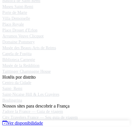
Basílica de Saint-Remi
Museu Saint-Remi
Porte de Marte
Villa Demoiselle
Place Royale
Place Drouet d'Erlon
Arrumos Veuve Clicquot
Domaine Pommery
Musée des Beaux-Arts de Reims
Capela de Foujita
Biblioteca Carnegie
Musée de la Reddition
Taittinger Champagne House
Hotéis por distrito
Centro da Cidade
Saint- Remi
Saint-Nicaise Hill & Les Crayères
Boulingrina
Nossos sites para descobrir a França
J'adore la France — Guia de viagem
City Travelers France — Seu guia de viagem
Ver disponibilidade