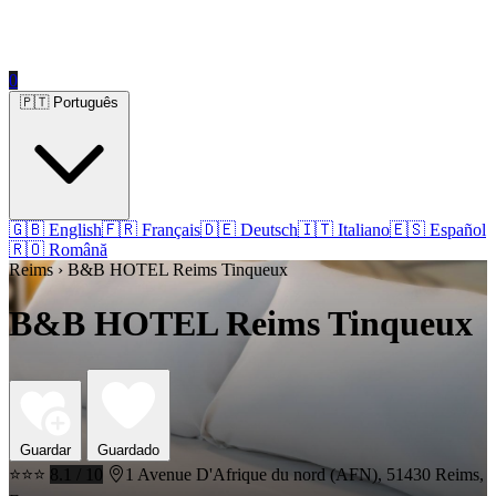
0
🇵🇹 Português
🇬🇧 English
🇫🇷 Français
🇩🇪 Deutsch
🇮🇹 Italiano
🇪🇸 Español
🇷🇴 Română
Reims › B&B HOTEL Reims Tinqueux
B&B HOTEL Reims Tinqueux
Guardar
Guardado
⭐⭐⭐
8.1 / 10
1 Avenue D'Afrique du nord (AFN), 51430 Reims,