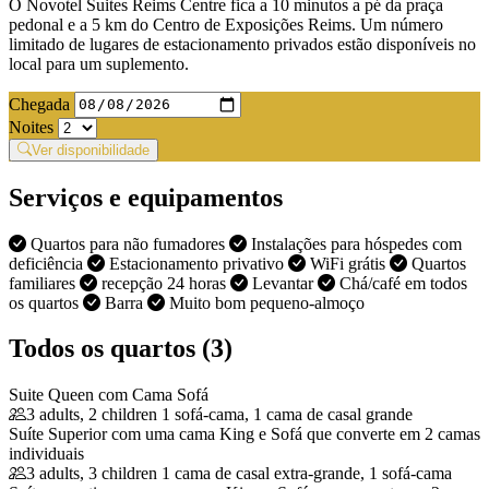
O Novotel Suites Reims Centre fica a 10 minutos a pé da praça
pedonal e a 5 km do Centro de Exposições Reims. Um número
limitado de lugares de estacionamento privados estão disponíveis no
local para um suplemento.
Chegada
Noites
Ver disponibilidade
Serviços e equipamentos
Quartos para não fumadores
Instalações para hóspedes com
deficiência
Estacionamento privativo
WiFi grátis
Quartos
familiares
recepção 24 horas
Levantar
Chá/café em todos
os quartos
Barra
Muito bom pequeno-almoço
Todos os quartos (3)
Suite Queen com Cama Sofá
3 adults, 2 children
1 sofá-cama, 1 cama de casal grande
Suíte Superior com uma cama King e Sofá que converte em 2 camas
individuais
3 adults, 3 children
1 cama de casal extra-grande, 1 sofá-cama