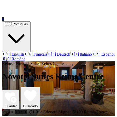
0
🇵🇹 Português
🇬🇧 English
🇫🇷 Français
🇩🇪 Deutsch
🇮🇹 Italiano
🇪🇸 Español
🇷🇴 Română
Reims › Novotel Suites Reims Centre
Novotel Suites Reims Centre
Guardar
Guardado
⭐⭐⭐⭐
8.3 / 10
1 Rue Edouard Mignot, 51100 Reims, France