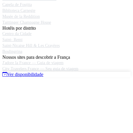
Capela de Foujita
Biblioteca Carnegie
Musée de la Reddition
Taittinger Champagne House
Hotéis por distrito
Centro da Cidade
Saint- Remi
Saint-Nicaise Hill & Les Crayères
Boulingrina
Nossos sites para descobrir a França
J'adore la France — Guia de viagem
City Travelers France — Seu guia de viagem
Ver disponibilidade