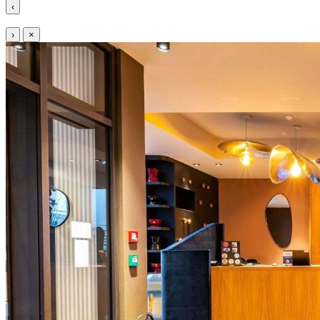
‹
›
×