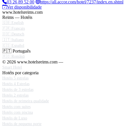
03 26 89 52 00
https://all.accor.com/hotel/7237/index.en.shtml
Ver disponibilidade
www.hotelsreims.com
Reims — Hotéis
🇬🇧 English
🇫🇷 Français
🇩🇪 Deutsch
🇮🇹 Italiano
🇪🇸 Español
🇵🇹 Português
🇷🇴 Română
© 2026 www.hotelsreims.com —
Smart Hotel
Hotéis por categoria
Hotéis 5 estrelas
Hotéis 4 Estrelas
Hotéis de 3 estrelas
Hotéis 2 estrelas
Hotéis de primeira qualidade
Hotéis com suites
Hotéis com piscina
Hotéis de Luxo
Hotéis de pequeno porte