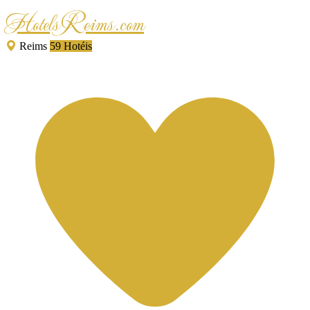
HotelsReims.com
Reims
59 Hotéis