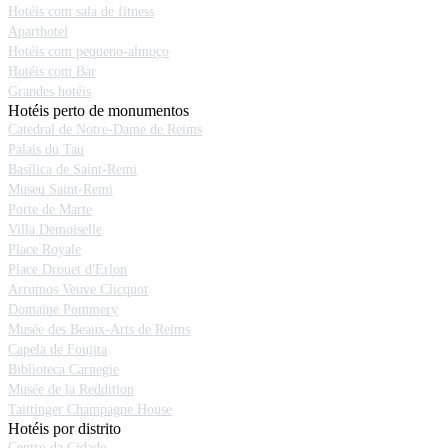
Hotéis com sala de fitness
Aparthotel
Hotéis com pequeno-almoço
Hotéis com Bar
Grandes hotéis
Hotéis perto de monumentos
Catedral de Notre-Dame de Reims
Palais du Tau
Basílica de Saint-Remi
Museu Saint-Remi
Porte de Marte
Villa Demoiselle
Place Royale
Place Drouet d'Erlon
Arrumos Veuve Clicquot
Domaine Pommery
Musée des Beaux-Arts de Reims
Capela de Foujita
Biblioteca Carnegie
Musée de la Reddition
Taittinger Champagne House
Hotéis por distrito
Centro da Cidade