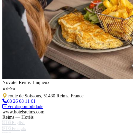
Novotel Reims Tinqueux
⭐⭐⭐⭐
route de Soissons, 51430 Reims, France
03 26 08 11 61
Ver disponibilidade
www.hotelsreims.com
Reims — Hotéis
🇬🇧 English
🇫🇷 Français