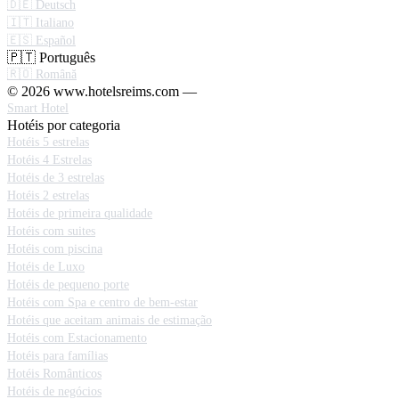
🇩🇪 Deutsch
🇮🇹 Italiano
🇪🇸 Español
🇵🇹 Português
🇷🇴 Română
© 2026 www.hotelsreims.com —
Smart Hotel
Hotéis por categoria
Hotéis 5 estrelas
Hotéis 4 Estrelas
Hotéis de 3 estrelas
Hotéis 2 estrelas
Hotéis de primeira qualidade
Hotéis com suites
Hotéis com piscina
Hotéis de Luxo
Hotéis de pequeno porte
Hotéis com Spa e centro de bem-estar
Hotéis que aceitam animais de estimação
Hotéis com Estacionamento
Hotéis para famílias
Hotéis Românticos
Hotéis de negócios