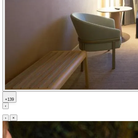
+139
‹
›
×