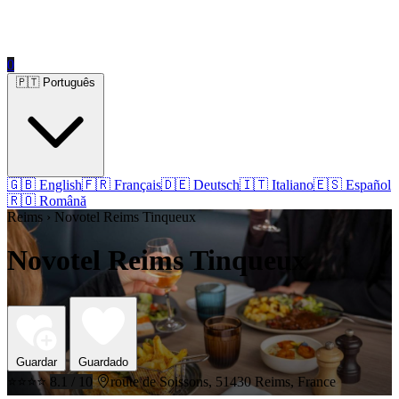
0
🇵🇹 Português
🇬🇧 English
🇫🇷 Français
🇩🇪 Deutsch
🇮🇹 Italiano
🇪🇸 Español
🇷🇴 Română
Reims › Novotel Reims Tinqueux
Novotel Reims Tinqueux
Guardar
Guardado
⭐⭐⭐⭐
8.1 / 10
route de Soissons, 51430 Reims, France