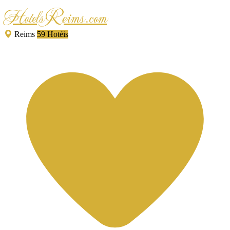
HotelsReims.com
Reims
59 Hotéis