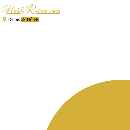
HotelsReims.com
Reims
59 Hôtels