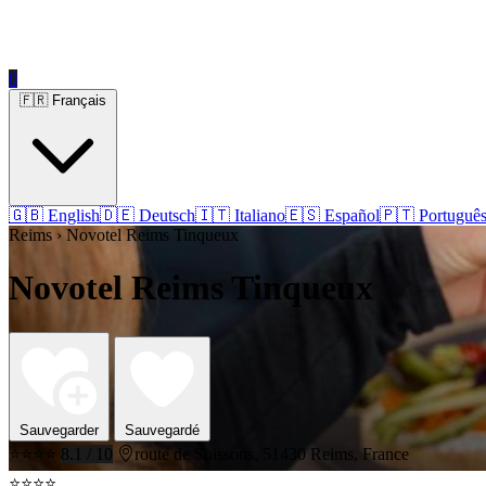
0
🇫🇷 Français
🇬🇧 English
🇩🇪 Deutsch
🇮🇹 Italiano
🇪🇸 Español
🇵🇹 Portuguê
Reims › Novotel Reims Tinqueux
Novotel Reims Tinqueux
Sauvegarder
Sauvegardé
⭐⭐⭐⭐
8.1 / 10
route de Soissons, 51430 Reims, France
⭐⭐⭐⭐