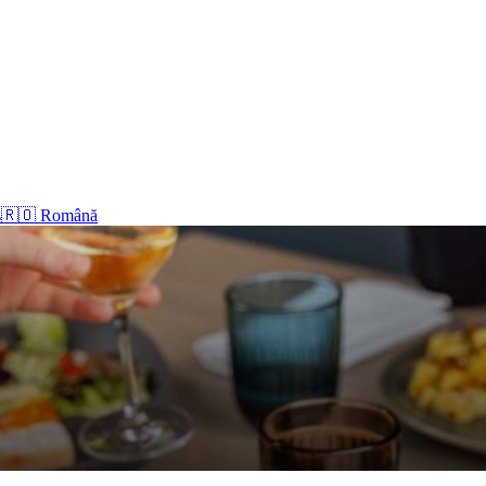
s
🇷🇴 Română