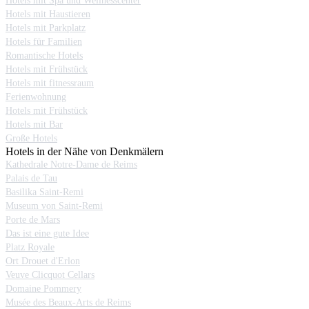
Hotels mit Spa und Wellnesscenter
Hotels mit Haustieren
Hotels mit Parkplatz
Hotels für Familien
Romantische Hotels
Hotels mit Frühstück
Hotels mit fitnessraum
Ferienwohnung
Hotels mit Frühstück
Hotels mit Bar
Große Hotels
Hotels in der Nähe von Denkmälern
Kathedrale Notre-Dame de Reims
Palais de Tau
Basilika Saint-Remi
Museum von Saint-Remi
Porte de Mars
Das ist eine gute Idee
Platz Royale
Ort Drouet d'Erlon
Veuve Clicquot Cellars
Domaine Pommery
Musée des Beaux-Arts de Reims