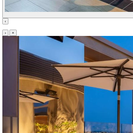
‹
›
×