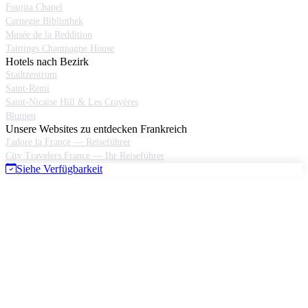
Foujita Chapel
Carnegie Bibliothek
Musée de la Reddition
Taittings Champagne House
Hotels nach Bezirk
Stadtzentrum
Saint-Remi
Saint-Nicaise Hill & Les Crayères
Blumen
Unsere Websites zu entdecken Frankreich
J'adore la France — Reiseführer
City Travelers France — Ihr Reiseführer
Siehe Verfügbarkeit