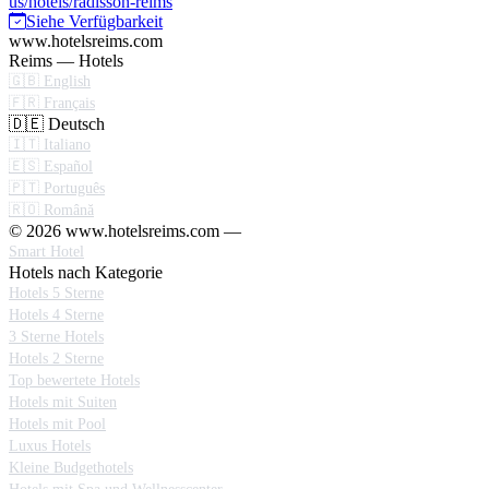
us/hotels/radisson-reims
Siehe Verfügbarkeit
www.hotelsreims.com
Reims — Hotels
🇬🇧 English
🇫🇷 Français
🇩🇪 Deutsch
🇮🇹 Italiano
🇪🇸 Español
🇵🇹 Português
🇷🇴 Română
© 2026 www.hotelsreims.com —
Smart Hotel
Hotels nach Kategorie
Hotels 5 Sterne
Hotels 4 Sterne
3 Sterne Hotels
Hotels 2 Sterne
Top bewertete Hotels
Hotels mit Suiten
Hotels mit Pool
Luxus Hotels
Kleine Budgethotels