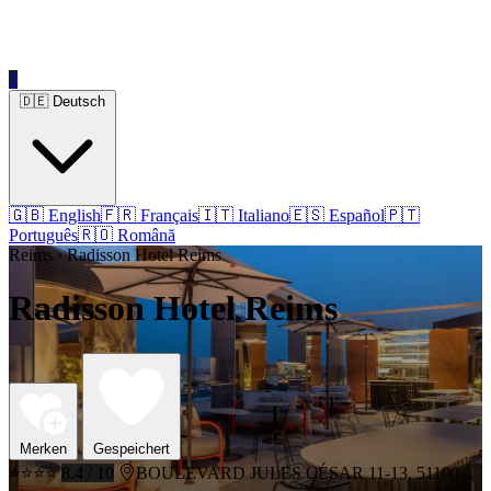
0
🇩🇪 Deutsch
🇬🇧 English
🇫🇷 Français
🇮🇹 Italiano
🇪🇸 Español
🇵🇹
Português
🇷🇴 Română
Reims › Radisson Hotel Reims
Radisson Hotel Reims
Merken
Gespeichert
⭐⭐⭐⭐
8.4 / 10
BOULEVARD JULES CÉSAR 11-13, 51100