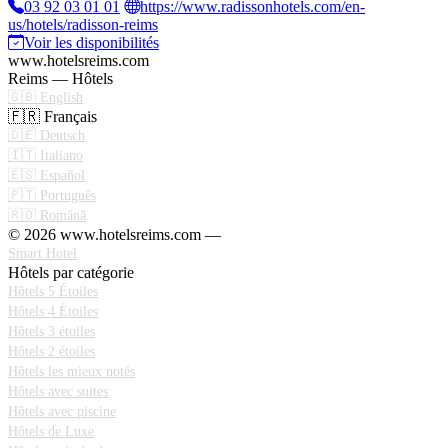
03 92 03 01 01
https://www.radissonhotels.com/en-
us/hotels/radisson-reims
Voir les disponibilités
www.hotelsreims.com
Reims — Hôtels
🇬🇧 English
🇫🇷 Français
🇩🇪 Deutsch
🇮🇹 Italiano
🇪🇸 Español
🇵🇹 Português
🇷🇴 Română
© 2026 www.hotelsreims.com —
Smart Hotel
Hôtels par catégorie
Hôtels 5 Étoiles
Hôtels 4 Étoiles
Hôtels 3 étoiles
Hôtels 2 étoiles
Hôtels les mieux notés
Hôtels avec suites
Hôtels avec piscine
Hôtels de Luxe