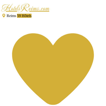
HotelsReims.com
Reims
59 Hôtels