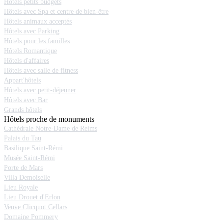
Hôtels petits budgets
Hôtels avec Spa et centre de bien-être
Hôtels animaux acceptés
Hôtels avec Parking
Hôtels pour les familles
Hôtels Romantique
Hôtels d'affaires
Hôtels avec salle de fitness
Appart'hôtels
Hôtels avec petit-déjeuner
Hôtels avec Bar
Grands hôtels
Hôtels proche de monuments
Cathédrale Notre-Dame de Reims
Palais du Tau
Basilique Saint-Rémi
Musée Saint-Rémi
Porte de Mars
Villa Demoiselle
Lieu Royale
Lieu Drouet d'Erlon
Veuve Clicquot Cellars
Domaine Pommery