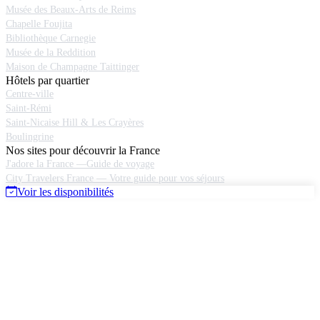
Musée des Beaux-Arts de Reims
Chapelle Foujita
Bibliothèque Carnegie
Musée de la Reddition
Maison de Champagne Taittinger
Hôtels par quartier
Centre-ville
Saint-Rémi
Saint-Nicaise Hill & Les Crayères
Boulingrine
Nos sites pour découvrir la France
J'adore la France —Guide de voyage
City Travelers France — Votre guide pour vos séjours
Voir les disponibilités