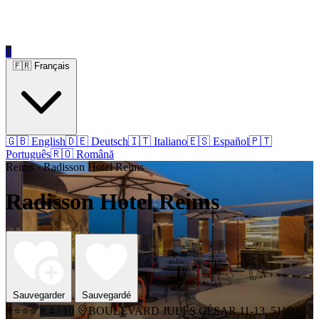
0
🇫🇷 Français
🇬🇧 English
🇩🇪 Deutsch
🇮🇹 Italiano
🇪🇸 Español
🇵🇹
Português
🇷🇴 Română
Reims › Radisson Hotel Reims
Radisson Hotel Reims
Sauvegarder
Sauvegardé
⭐⭐⭐⭐
8.4 / 10
BOULEVARD JULES CÉSAR 11-13, 51100