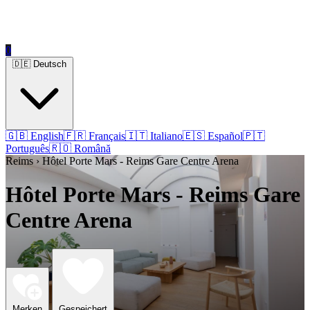
0
🇩🇪 Deutsch
🇬🇧 English
🇫🇷 Français
🇮🇹 Italiano
🇪🇸 Español
🇵🇹
Português
🇷🇴 Română
Reims › Hôtel Porte Mars - Reims Gare Centre Arena
Hôtel Porte Mars - Reims Gare
Centre Arena
Merken
Gespeichert