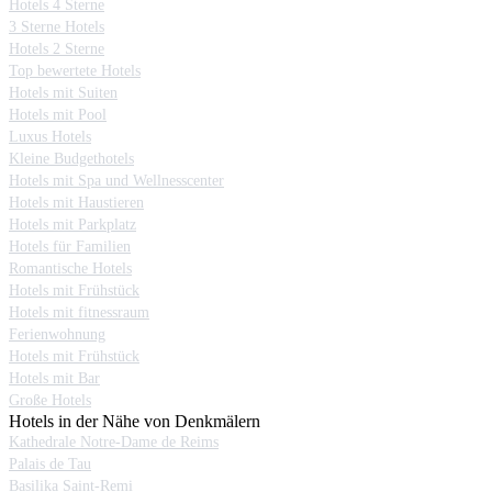
Hotels 4 Sterne
3 Sterne Hotels
Hotels 2 Sterne
Top bewertete Hotels
Hotels mit Suiten
Hotels mit Pool
Luxus Hotels
Kleine Budgethotels
Hotels mit Spa und Wellnesscenter
Hotels mit Haustieren
Hotels mit Parkplatz
Hotels für Familien
Romantische Hotels
Hotels mit Frühstück
Hotels mit fitnessraum
Ferienwohnung
Hotels mit Frühstück
Hotels mit Bar
Große Hotels
Hotels in der Nähe von Denkmälern
Kathedrale Notre-Dame de Reims
Palais de Tau
Basilika Saint-Remi