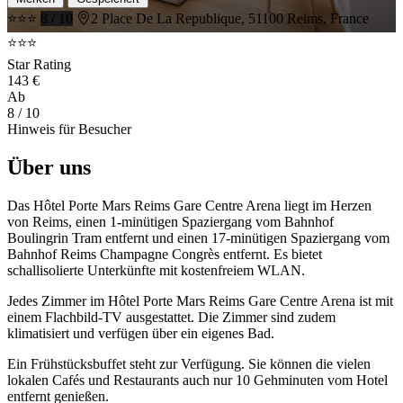
⭐⭐⭐
8 / 10
2 Place De La Republique, 51100 Reims, France
⭐⭐⭐
Star Rating
143 €
Ab
8
/ 10
Hinweis für Besucher
Über uns
Das Hôtel Porte Mars Reims Gare Centre Arena liegt im Herzen
von Reims, einen 1-minütigen Spaziergang vom Bahnhof
Boulingrin Tram entfernt und einen 17-minütigen Spaziergang vom
Bahnhof Reims Champagne Congrès entfernt. Es bietet
schallisolierte Unterkünfte mit kostenfreiem WLAN.
Jedes Zimmer im Hôtel Porte Mars Reims Gare Centre Arena ist mit
einem Flachbild-TV ausgestattet. Die Zimmer sind zudem
klimatisiert und verfügen über ein eigenes Bad.
Ein Frühstücksbuffet steht zur Verfügung. Sie können die vielen
lokalen Cafés und Restaurants auch nur 10 Gehminuten vom Hotel
entfernt genießen.