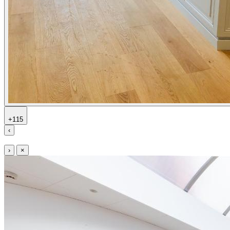
+115
‹
›
×