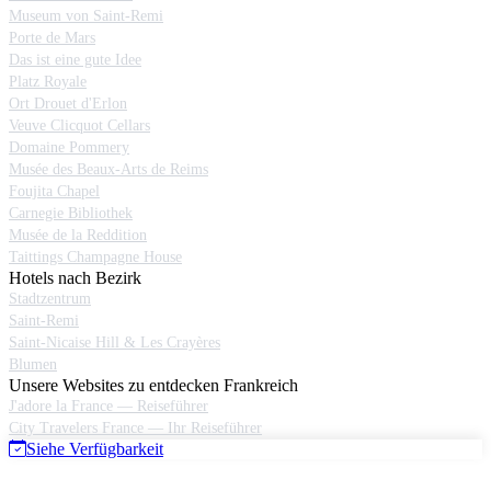
Museum von Saint-Remi
Porte de Mars
Das ist eine gute Idee
Platz Royale
Ort Drouet d'Erlon
Veuve Clicquot Cellars
Domaine Pommery
Musée des Beaux-Arts de Reims
Foujita Chapel
Carnegie Bibliothek
Musée de la Reddition
Taittings Champagne House
Hotels nach Bezirk
Stadtzentrum
Saint-Remi
Saint-Nicaise Hill & Les Crayères
Blumen
Unsere Websites zu entdecken Frankreich
J'adore la France — Reiseführer
City Travelers France — Ihr Reiseführer
Siehe Verfügbarkeit