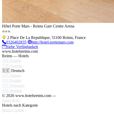
Hôtel Porte Mars - Reims Gare Centre Arena
⭐⭐⭐
2 Place De La Republique, 51100 Reims, France
0326402835
http://hotel-portemars.com
Siehe Verfügbarkeit
www.hotelsreims.com
Reims — Hotels
🇬🇧 English
🇫🇷 Français
🇩🇪 Deutsch
🇮🇹 Italiano
🇪🇸 Español
🇵🇹 Português
🇷🇴 Română
© 2026 www.hotelsreims.com —
Smart Hotel
Hotels nach Kategorie
Hotels 5 Sterne