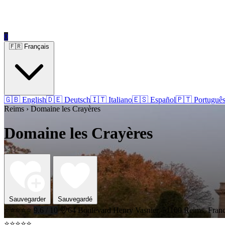
0
🇫🇷 Français
🇬🇧 English
🇩🇪 Deutsch
🇮🇹 Italiano
🇪🇸 Español
🇵🇹 Portuguê
Reims › Domaine les Crayères
Domaine les Crayères
Sauvegarder
Sauvegardé
⭐⭐⭐⭐⭐
9.6 / 10
64 Boulevard Henry Vasnier, 51100 Reims, Fran
⭐⭐⭐⭐⭐