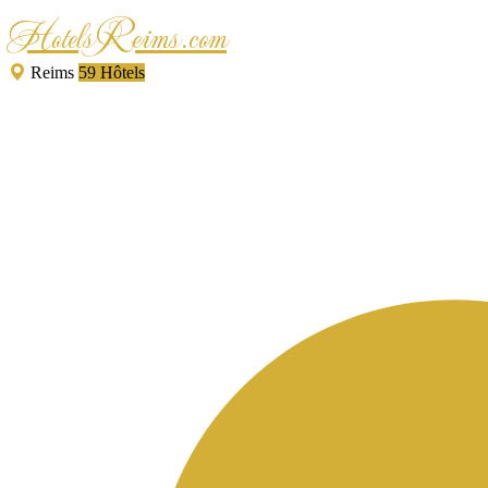
HotelsReims.com
Reims
59 Hôtels