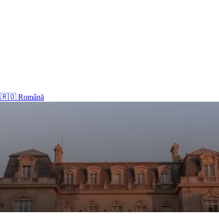
s
🇷🇴 Română
ce