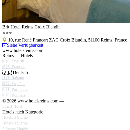
Brit Hotel Reims Croix Blandin
⭐⭐⭐
10, rue René Francart ZAC Croix Blandin, 51100 Reims, France
Siehe Verfügbarkeit
www.hotelsreims.com
Reims — Hotels
🇬🇧 English
🇫🇷 Français
🇩🇪 Deutsch
🇮🇹 Italiano
🇪🇸 Español
🇵🇹 Português
🇷🇴 Română
© 2026 www.hotelsreims.com —
Smart Hotel
Hotels nach Kategorie
Hotels 5 Sterne
Hotels 4 Sterne
3 Sterne Hotels