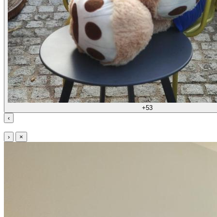
+53
‹
›
×