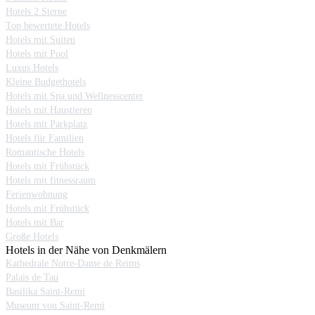
Hotels 2 Sterne
Top bewertete Hotels
Hotels mit Suiten
Hotels mit Pool
Luxus Hotels
Kleine Budgethotels
Hotels mit Spa und Wellnesscenter
Hotels mit Haustieren
Hotels mit Parkplatz
Hotels für Familien
Romantische Hotels
Hotels mit Frühstück
Hotels mit fitnessraum
Ferienwohnung
Hotels mit Frühstück
Hotels mit Bar
Große Hotels
Hotels in der Nähe von Denkmälern
Kathedrale Notre-Dame de Reims
Palais de Tau
Basilika Saint-Remi
Museum von Saint-Remi