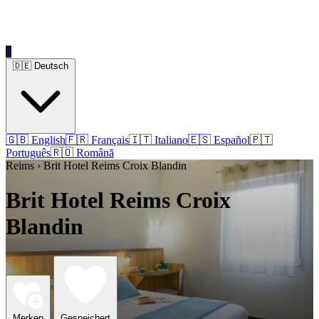
0
🇩🇪 Deutsch
🇬🇧 English
🇫🇷 Français
🇮🇹 Italiano
🇪🇸 Español
🇵🇹
Português
🇷🇴 Română
Reims › Brit Hotel Reims Croix Blandin
Brit Hotel Reims Croix
Blandin
Merken
Gespeichert