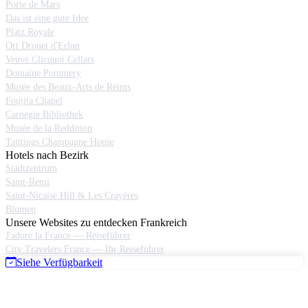
Porte de Mars
Das ist eine gute Idee
Platz Royale
Ort Drouet d'Erlon
Veuve Clicquot Cellars
Domaine Pommery
Musée des Beaux-Arts de Reims
Foujita Chapel
Carnegie Bibliothek
Musée de la Reddition
Taittings Champagne House
Hotels nach Bezirk
Stadtzentrum
Saint-Remi
Saint-Nicaise Hill & Les Crayères
Blumen
Unsere Websites zu entdecken Frankreich
J'adore la France — Reiseführer
City Travelers France — Ihr Reiseführer
Siehe Verfügbarkeit