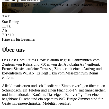
⭐⭐⭐
7.9 / 10
10, rue René Francart ZAC Croix Blandin, 51100
Reims, France
⭐⭐⭐
Star Rating
114 €
Ab
7.9
/ 10
Hinweis für Besucher
Über uns
Das Best Hotel Reims Croix Blandin liegt 10 Fahrminuten vom
Zentrum von Reims und 750 m von der Autobahn A34 entfernt.
Freuen Sie sich auf eine Terrasse, Zimmer mit einem Aufzug und
kostenfreiem WLAN. Es liegt 1 km vom Messezentrum Reims
entfernt.
Alle klimatisierten und schallisolierten Zimmer verfügen über einen
Schreibtisch, ein Telefon und einen Flachbild-TV mit französischen
und internationalen Kanälen. Das eigene Bad verfügt über eine
begehbare Dusche und ein separates WC. Einige Zimmer sind für
Gäste mit eingeschränkter Mobilität geeignet.