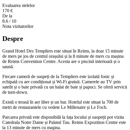
Evaluarea stelelor
170 €
De la
8.6
/ 10
Nota vizitatorilor
Despre
Grand Hotel Des Templiers este situat în Reims, la doar 15 minute
de mers pe jos de centrul orașului și la 8 minute de mers cu mașina
de Reims Convention Centre. Acesta are o piscină interioară și o
saună.
Fiecare cameră de oaspeți de la Templiers este izolată fonic și
echipată cu aer condiționat și Wi-Fi gratuit. Camerele au TV prin
satelit și o baie privată cu un halat de baie și papuci. Se oferă servicii
de turn-down.
Există o terasă în aer liber și un bar. Hotelul este situat la 700 de
metri de restaurantele cu vedete Le Millenaire și Le Foch.
Parcarea privată este disponibilă la fața locului și oaspeții pot vizita
Catedrala Notre Dame și Palatul Tau. Reims Expozition Centre este
la 13 minute de mers cu maşina.