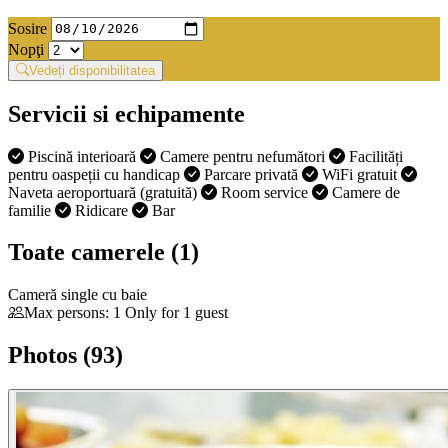
Sosire
Nopţi
Vedeți disponibilitatea
Servicii si echipamente
Piscină interioară
Camere pentru nefumători
Facilități
pentru oaspeții cu handicap
Parcare privată
WiFi gratuit
Naveta aeroportuară (gratuită)
Room service
Camere de
familie
Ridicare
Bar
Toate camerele (1)
Cameră single cu baie
Max persons: 1 Only for 1 guest
Photos (93)