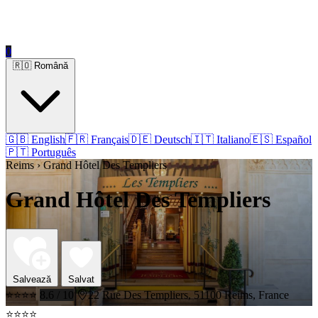
0
🇷🇴 Română
🇬🇧 English
🇫🇷 Français
🇩🇪 Deutsch
🇮🇹 Italiano
🇪🇸 Español
🇵🇹 Português
Reims › Grand Hôtel Des Templiers
Grand Hôtel Des Templiers
Salvează
Salvat
⭐⭐⭐⭐
8.6 / 10
22 Rue Des Templiers, 51100 Reims, France
⭐⭐⭐⭐