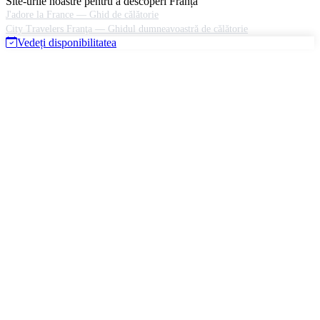
Site-urile noastre pentru a descoperi Franța
J'adore la France — Ghid de călătorie
City Travelers Franţa — Ghidul dumneavoastră de călătorie
Vedeți disponibilitatea