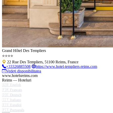
Grand Hôtel Des Templiers
⭐⭐⭐⭐
22 Rue Des Templiers, 51100 Reims, France
+33326885508
https://www.hotel-templiers-reims.com
Vedeți disponibilitatea
www.hotelsreims.com
Reims — Hoteluri
🇬🇧 English
🇫🇷 Français
🇩🇪 Deutsch
🇮🇹 Italiano
🇪🇸 Español
🇵🇹 Português