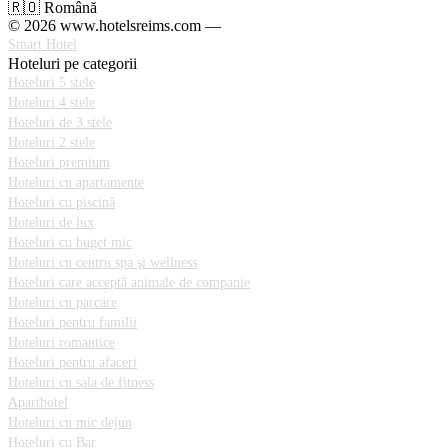
🇷🇴 Română
© 2026 www.hotelsreims.com —
Smart Hotel
Hoteluri pe categorii
Hoteluri 5 stele
Hoteluri 4 stele
Hoteluri de 3 stele
Hoteluri 2 stele
Hoteluri premium
Hoteluri cu apartamente
Hoteluri cu piscină
Hoteluri de lux
Hoteluri cu buget mic
Hoteluri cu centru spa şi wellness
Hoteluri care acceptă animale de companie
Hoteluri cu parcare
Hoteluri pentru familii
Hoteluri romantice
Hoteluri pentru afaceri
Hoteluri cu sala de fitness
Aparthotel
Hoteluri cu mic dejun
Hoteluri cu Bar