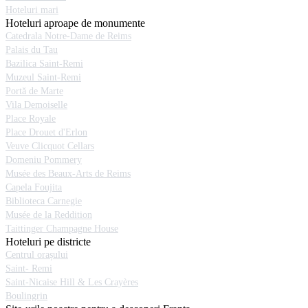
Hoteluri mari
Hoteluri aproape de monumente
Catedrala Notre-Dame de Reims
Palais du Tau
Bazilica Saint-Remi
Muzeul Saint-Remi
Portă de Marte
Vila Demoiselle
Place Royale
Place Drouet d'Erlon
Veuve Clicquot Cellars
Domeniu Pommery
Musée des Beaux-Arts de Reims
Capela Foujita
Biblioteca Carnegie
Musée de la Reddition
Taittinger Champagne House
Hoteluri pe districte
Centrul orașului
Saint- Remi
Saint-Nicaise Hill & Les Crayères
Boulingrin