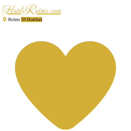
HotelsReims.com
Reims
59 Hoteluri