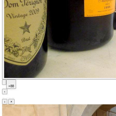
+88
‹
›
×