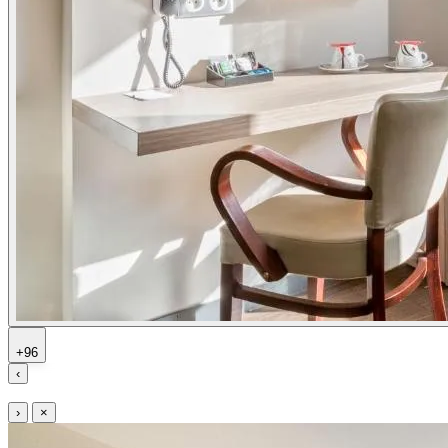
+96
‹
›
×