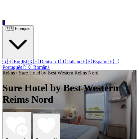
0
🇫🇷 Français
🇬🇧 English
🇩🇪 Deutsch
🇮🇹 Italiano
🇪🇸 Español
🇵🇹
Português
🇷🇴 Română
Reims › Sure Hotel by Best Western Reims Nord
Sure Hotel by Best Western
Reims Nord