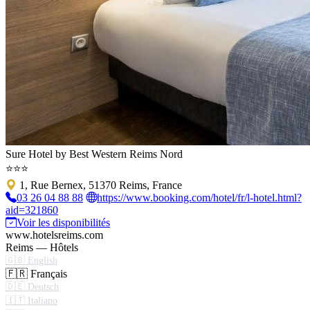
Sure Hotel by Best Western Reims Nord
⭐⭐⭐
1, Rue Bernex, 51370 Reims, France
03 26 04 88 88
https://www.booking.com/hotel/fr/l-hotel.html?
aid=321860
Voir les disponibilités
www.hotelsreims.com
Reims — Hôtels
🇬🇧 English
🇫🇷 Français
🇩🇪 Deutsch
🇮🇹 Italiano