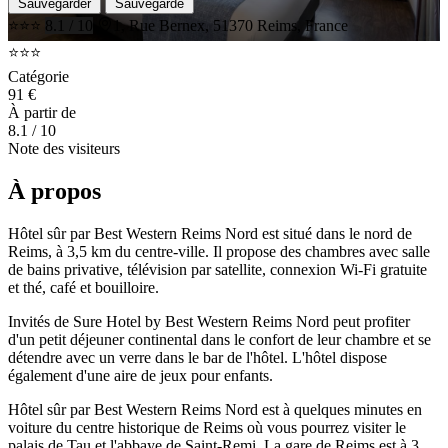
Sauvegarder
Sauvegardé
⭐⭐⭐
8.1 / 10
1, Rue Bernex, 51370 Reims, France
⭐⭐⭐
Catégorie
91 €
À partir de
8.1
/ 10
Note des visiteurs
À propos
Hôtel sûr par Best Western Reims Nord est situé dans le nord de
Reims, à 3,5 km du centre-ville. Il propose des chambres avec salle
de bains privative, télévision par satellite, connexion Wi-Fi gratuite
et thé, café et bouilloire.
Invités de Sure Hotel by Best Western Reims Nord peut profiter
d'un petit déjeuner continental dans le confort de leur chambre et se
détendre avec un verre dans le bar de l'hôtel. L'hôtel dispose
également d'une aire de jeux pour enfants.
Hôtel sûr par Best Western Reims Nord est à quelques minutes en
voiture du centre historique de Reims où vous pourrez visiter le
palais de Tau et l'abbaye de Saint-Remi. La gare de Reims est à 3