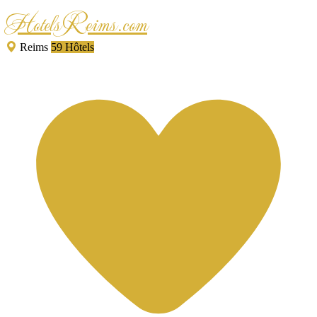
HotelsReims.com
Reims
59 Hôtels