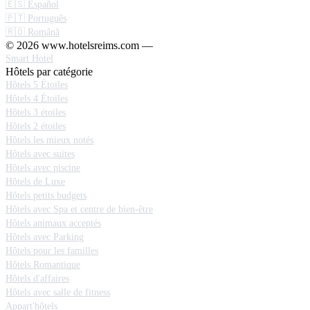
🇪🇸 Español
🇵🇹 Português
🇷🇴 Română
© 2026 www.hotelsreims.com —
Smart Hotel
Hôtels par catégorie
Hôtels 5 Étoiles
Hôtels 4 Étoiles
Hôtels 3 étoiles
Hôtels 2 étoiles
Hôtels les mieux notés
Hôtels avec suites
Hôtels avec piscine
Hôtels de Luxe
Hôtels petits budgets
Hôtels avec Spa et centre de bien-être
Hôtels animaux acceptés
Hôtels avec Parking
Hôtels pour les familles
Hôtels Romantique
Hôtels d'affaires
Hôtels avec salle de fitness
Appart'hôtels