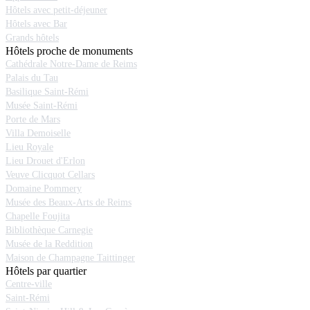
Hôtels avec petit-déjeuner
Hôtels avec Bar
Grands hôtels
Hôtels proche de monuments
Cathédrale Notre-Dame de Reims
Palais du Tau
Basilique Saint-Rémi
Musée Saint-Rémi
Porte de Mars
Villa Demoiselle
Lieu Royale
Lieu Drouet d'Erlon
Veuve Clicquot Cellars
Domaine Pommery
Musée des Beaux-Arts de Reims
Chapelle Foujita
Bibliothèque Carnegie
Musée de la Reddition
Maison de Champagne Taittinger
Hôtels par quartier
Centre-ville
Saint-Rémi