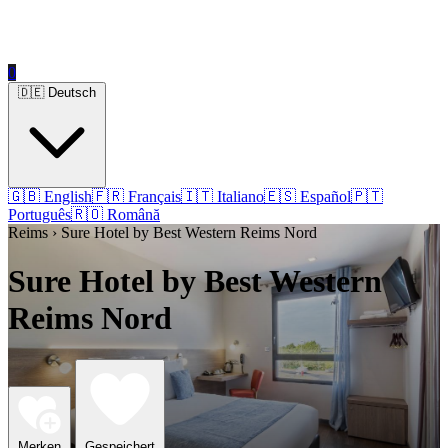
0
🇩🇪 Deutsch
🇬🇧 English
🇫🇷 Français
🇮🇹 Italiano
🇪🇸 Español
🇵🇹
Português
🇷🇴 Română
Reims › Sure Hotel by Best Western Reims Nord
Sure Hotel by Best Western
Reims Nord
Merken
Gespeichert