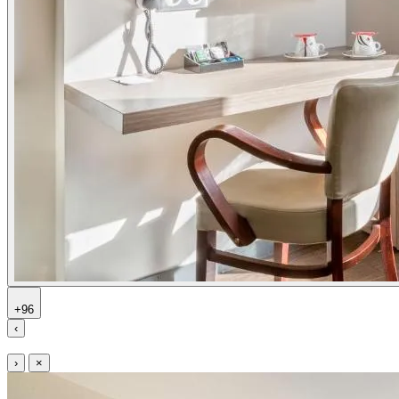
+96
‹
›
×