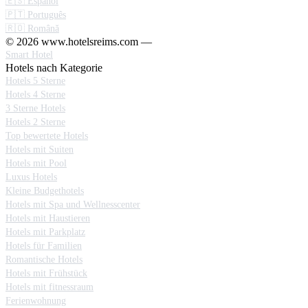
🇪🇸 Español
🇵🇹 Português
🇷🇴 Română
© 2026 www.hotelsreims.com —
Smart Hotel
Hotels nach Kategorie
Hotels 5 Sterne
Hotels 4 Sterne
3 Sterne Hotels
Hotels 2 Sterne
Top bewertete Hotels
Hotels mit Suiten
Hotels mit Pool
Luxus Hotels
Kleine Budgethotels
Hotels mit Spa und Wellnesscenter
Hotels mit Haustieren
Hotels mit Parkplatz
Hotels für Familien
Romantische Hotels
Hotels mit Frühstück
Hotels mit fitnessraum
Ferienwohnung