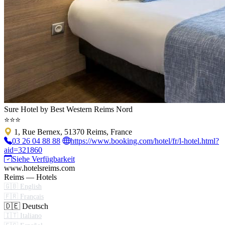
Sure Hotel by Best Western Reims Nord
⭐⭐⭐
1, Rue Bernex, 51370 Reims, France
03 26 04 88 88
https://www.booking.com/hotel/fr/l-hotel.html?
aid=321860
Siehe Verfügbarkeit
www.hotelsreims.com
Reims — Hotels
🇬🇧 English
🇫🇷 Français
🇩🇪 Deutsch
🇮🇹 Italiano