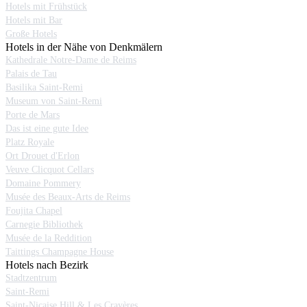
Hotels mit Frühstück
Hotels mit Bar
Große Hotels
Hotels in der Nähe von Denkmälern
Kathedrale Notre-Dame de Reims
Palais de Tau
Basilika Saint-Remi
Museum von Saint-Remi
Porte de Mars
Das ist eine gute Idee
Platz Royale
Ort Drouet d'Erlon
Veuve Clicquot Cellars
Domaine Pommery
Musée des Beaux-Arts de Reims
Foujita Chapel
Carnegie Bibliothek
Musée de la Reddition
Taittings Champagne House
Hotels nach Bezirk
Stadtzentrum
Saint-Remi
Saint-Nicaise Hill & Les Crayères