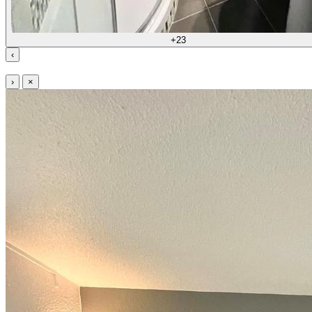
+23
‹
›
×