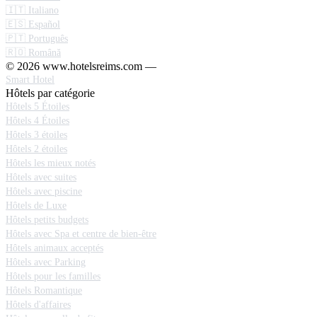
🇮🇹 Italiano
🇪🇸 Español
🇵🇹 Português
🇷🇴 Română
© 2026 www.hotelsreims.com —
Smart Hotel
Hôtels par catégorie
Hôtels 5 Étoiles
Hôtels 4 Étoiles
Hôtels 3 étoiles
Hôtels 2 étoiles
Hôtels les mieux notés
Hôtels avec suites
Hôtels avec piscine
Hôtels de Luxe
Hôtels petits budgets
Hôtels avec Spa et centre de bien-être
Hôtels animaux acceptés
Hôtels avec Parking
Hôtels pour les familles
Hôtels Romantique
Hôtels d'affaires