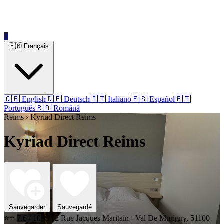
0
🇫🇷 Français
🇬🇧 English
🇩🇪 Deutsch
🇮🇹 Italiano
🇪🇸 Español
🇵🇹
Português
🇷🇴 Română
Reims › Kyriad Direct Reims
Kyriad Direct Reims
Sauvegarder
Sauvegardé
⭐⭐
7.6 / 10
12 Rue Jacques Maritain - Val De Murigny, 51100