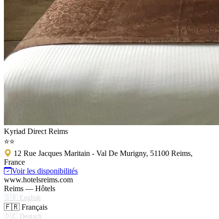
Kyriad Direct Reims
⭐⭐
12 Rue Jacques Maritain - Val De Murigny, 51100 Reims,
France
Voir les disponibilités
www.hotelsreims.com
Reims — Hôtels
🇬🇧 English
🇫🇷 Français
🇩🇪 Deutsch