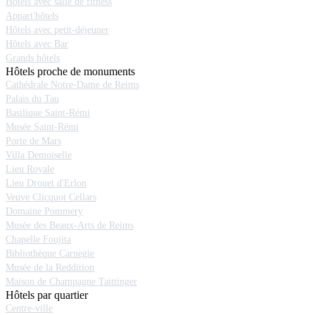
Hôtels avec salle de fitness
Appart'hôtels
Hôtels avec petit-déjeuner
Hôtels avec Bar
Grands hôtels
Hôtels proche de monuments
Cathédrale Notre-Dame de Reims
Palais du Tau
Basilique Saint-Rémi
Musée Saint-Rémi
Porte de Mars
Villa Demoiselle
Lieu Royale
Lieu Drouet d'Erlon
Veuve Clicquot Cellars
Domaine Pommery
Musée des Beaux-Arts de Reims
Chapelle Foujita
Bibliothèque Carnegie
Musée de la Reddition
Maison de Champagne Taittinger
Hôtels par quartier
Centre-ville