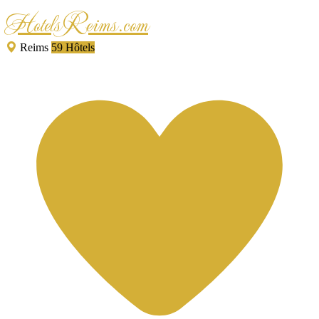
HotelsReims.com
Reims
59 Hôtels