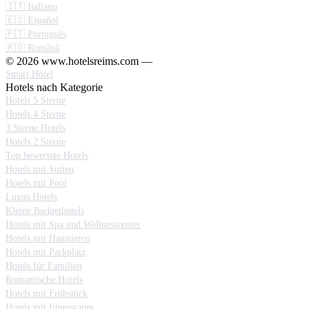
🇮🇹 Italiano
🇪🇸 Español
🇵🇹 Português
🇷🇴 Română
© 2026 www.hotelsreims.com —
Smart Hotel
Hotels nach Kategorie
Hotels 5 Sterne
Hotels 4 Sterne
3 Sterne Hotels
Hotels 2 Sterne
Top bewertete Hotels
Hotels mit Suiten
Hotels mit Pool
Luxus Hotels
Kleine Budgethotels
Hotels mit Spa und Wellnesscenter
Hotels mit Haustieren
Hotels mit Parkplatz
Hotels für Familien
Romantische Hotels
Hotels mit Frühstück
Hotels mit fitnessraum