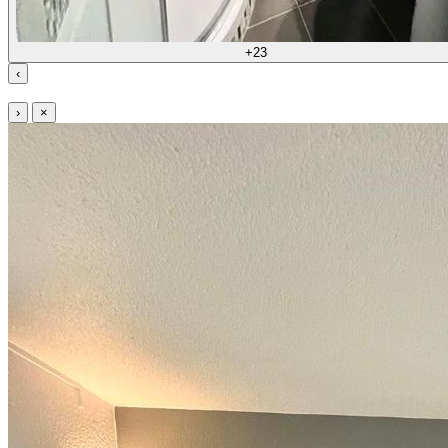
+23
‹
›
×