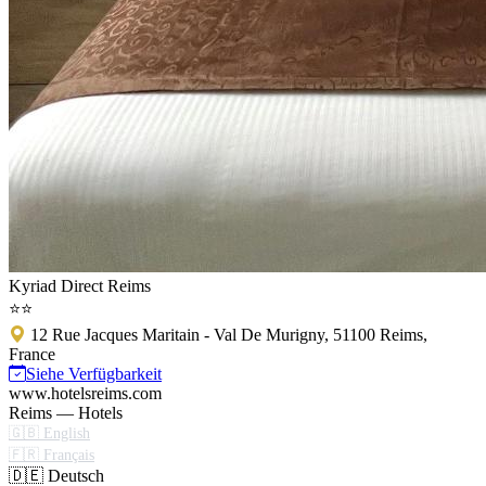
Kyriad Direct Reims
⭐⭐
12 Rue Jacques Maritain - Val De Murigny, 51100 Reims,
France
Siehe Verfügbarkeit
www.hotelsreims.com
Reims — Hotels
🇬🇧 English
🇫🇷 Français
🇩🇪 Deutsch