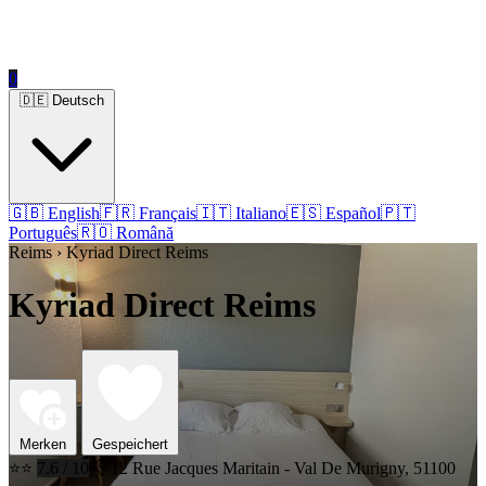
0
🇩🇪 Deutsch
🇬🇧 English
🇫🇷 Français
🇮🇹 Italiano
🇪🇸 Español
🇵🇹
Português
🇷🇴 Română
Reims › Kyriad Direct Reims
Kyriad Direct Reims
Merken
Gespeichert
⭐⭐
7.6 / 10
12 Rue Jacques Maritain - Val De Murigny, 51100