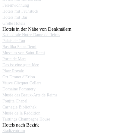
Ferienwohnung
Hotels mit Frühstück
Hotels mit Bar
Große Hotels
Hotels in der Nähe von Denkmälern
Kathedrale Notre-Dame de Reims
Palais de Tau
Basilika Saint-Remi
Museum von Saint-Remi
Porte de Mars
Das ist eine gute Idee
Platz Royale
Ort Drouet d'Erlon
Veuve Clicquot Cellars
Domaine Pommery
Musée des Beaux-Arts de Reims
Foujita Chapel
Carnegie Bibliothek
Musée de la Reddition
Taittings Champagne House
Hotels nach Bezirk
Stadtzentrum