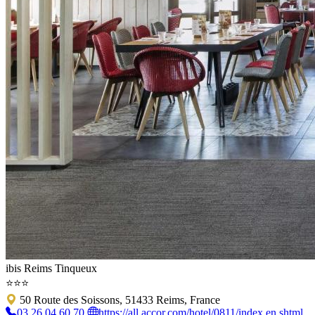
ibis Reims Tinqueux
⭐⭐⭐
50 Route des Soissons, 51433 Reims, France
03 26 04 60 70
https://all.accor.com/hotel/0811/index.en.shtml