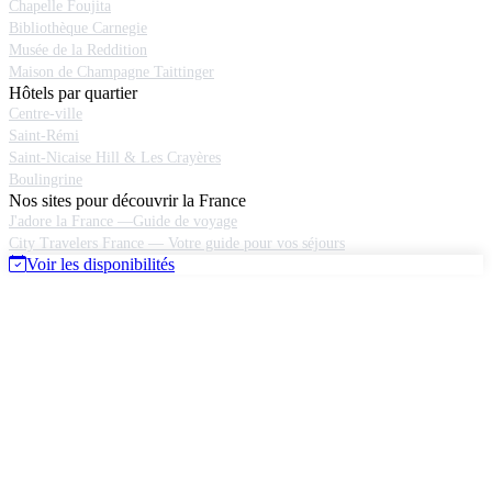
Chapelle Foujita
Bibliothèque Carnegie
Musée de la Reddition
Maison de Champagne Taittinger
Hôtels par quartier
Centre-ville
Saint-Rémi
Saint-Nicaise Hill & Les Crayères
Boulingrine
Nos sites pour découvrir la France
J'adore la France —Guide de voyage
City Travelers France — Votre guide pour vos séjours
Voir les disponibilités