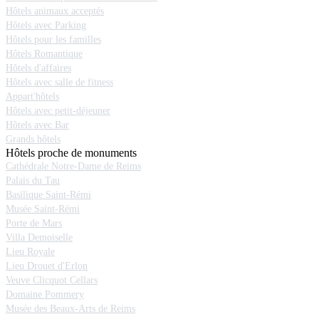
Hôtels animaux acceptés
Hôtels avec Parking
Hôtels pour les familles
Hôtels Romantique
Hôtels d'affaires
Hôtels avec salle de fitness
Appart'hôtels
Hôtels avec petit-déjeuner
Hôtels avec Bar
Grands hôtels
Hôtels proche de monuments
Cathédrale Notre-Dame de Reims
Palais du Tau
Basilique Saint-Rémi
Musée Saint-Rémi
Porte de Mars
Villa Demoiselle
Lieu Royale
Lieu Drouet d'Erlon
Veuve Clicquot Cellars
Domaine Pommery
Musée des Beaux-Arts de Reims