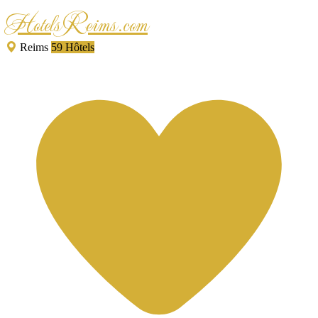
HotelsReims.com
Reims
59 Hôtels