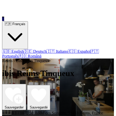
0
🇫🇷 Français
🇬🇧 English
🇩🇪 Deutsch
🇮🇹 Italiano
🇪🇸 Español
🇵🇹
Português
🇷🇴 Română
Reims › ibis Reims Tinqueux
ibis Reims Tinqueux
Sauvegarder
Sauvegardé
⭐⭐⭐
8.1 / 10
50 Route des Soissons, 51433 Reims, France