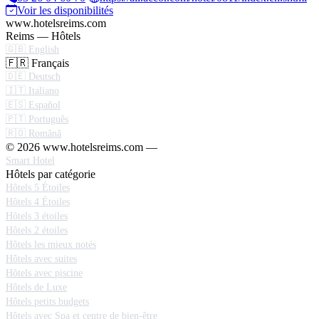
Voir les disponibilités
www.hotelsreims.com
Reims — Hôtels
🇬🇧 English
🇫🇷 Français
🇩🇪 Deutsch
🇮🇹 Italiano
🇪🇸 Español
🇵🇹 Português
🇷🇴 Română
© 2026 www.hotelsreims.com —
Smart Hotel
Hôtels par catégorie
Hôtels 5 Étoiles
Hôtels 4 Étoiles
Hôtels 3 étoiles
Hôtels 2 étoiles
Hôtels les mieux notés
Hôtels avec suites
Hôtels avec piscine
Hôtels de Luxe
Hôtels petits budgets
Hôtels avec Spa et centre de bien-être