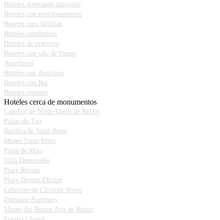
Hoteles aceptando mascotas
Hoteles con estacionamiento
Hoteles para familias
Hoteles románticos
Hoteles de negocios
Hoteles con sala de fitness
Aparthotel
Hoteles con desayuno
Hoteles con Bar
Hoteles grandes
Hoteles cerca de monumentos
Catedral de Notre-Dame de Reims
Palais du Tau
Basílica de Saint-Remi
Museo Saint-Remi
Porte de Mars
Villa Demoiselle
Place Royale
Place Drouet d'Erlon
Celulares de Clicquot Veuve
Domaine Pommery
Musée des Beaux-Arts de Reims
Foujita Chapel