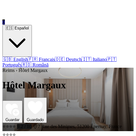
0
🇪🇸 Español
🇬🇧 English
🇫🇷 Français
🇩🇪 Deutsch
🇮🇹 Italiano
🇵🇹
Português
🇷🇴 Română
Reims › Hôtel Margaux
Hôtel Margaux
Guardar
Guardado
⭐⭐⭐⭐
9.2 / 10
7 Rue des Minimes, 51200 Épernay, France
⭐⭐⭐⭐