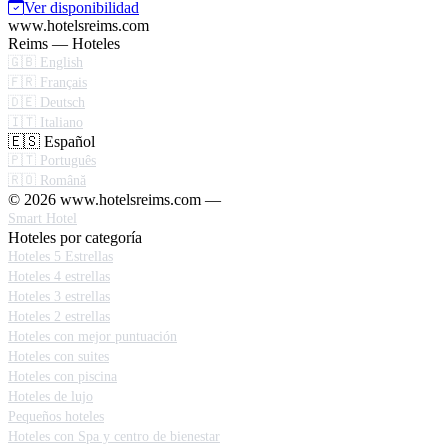
Ver disponibilidad
www.hotelsreims.com
Reims — Hoteles
🇬🇧 English
🇫🇷 Français
🇩🇪 Deutsch
🇮🇹 Italiano
🇪🇸 Español
🇵🇹 Português
🇷🇴 Română
© 2026 www.hotelsreims.com —
Smart Hotel
Hoteles por categoría
Hoteles 5 Estrellas
Hoteles 4 estrellas
Hoteles 3 estrellas
Hoteles 2 estrellas
Hoteles con mejor puntuación
Hoteles con suites
Hoteles con piscina
Hoteles de lujo
Pequeños hoteles
Hoteles con Spa y centro de bienestar