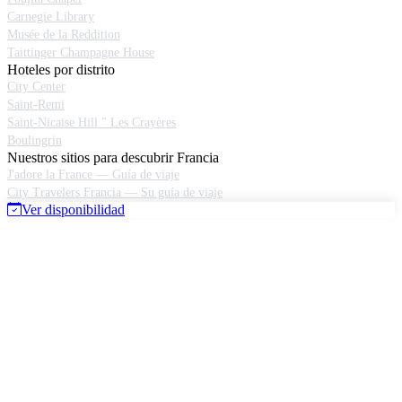
Carnegie Library
Musée de la Reddition
Taittinger Champagne House
Hoteles por distrito
City Center
Saint-Remi
Saint-Nicaise Hill " Les Crayères
Boulingrin
Nuestros sitios para descubrir Francia
J'adore la France — Guía de viaje
City Travelers Francia — Su guía de viaje
Ver disponibilidad