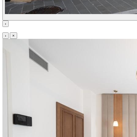
‹
›
×