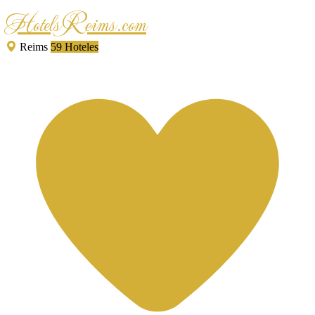
HotelsReims.com
Reims
59 Hoteles