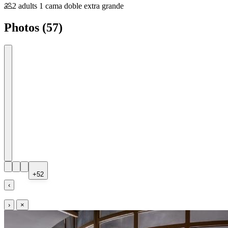
2 adults
1 cama doble extra grande
Photos (57)
+52
‹
›
×