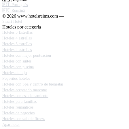
🇵🇹 Português
🇷🇴 Română
© 2026 www.hotelsreims.com —
Smart Hotel
Hoteles por categoría
Hoteles 5 Estrellas
Hoteles 4 estrellas
Hoteles 3 estrellas
Hoteles 2 estrellas
Hoteles con mejor puntuación
Hoteles con suites
Hoteles con piscina
Hoteles de lujo
Pequeños hoteles
Hoteles con Spa y centro de bienestar
Hoteles aceptando mascotas
Hoteles con estacionamiento
Hoteles para familias
Hoteles románticos
Hoteles de negocios
Hoteles con sala de fitness
Aparthotel