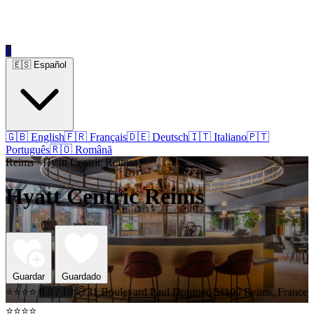
0
🇪🇸 Español
🇬🇧 English
🇫🇷 Français
🇩🇪 Deutsch
🇮🇹 Italiano
🇵🇹
Português
🇷🇴 Română
Reims › Hyatt Centric Reims
Hyatt Centric Reims
Guardar
Guardado
⭐⭐⭐⭐
8.9 / 10
31 Boulevard Paul Doumer, 51100 Reims, France
⭐⭐⭐⭐