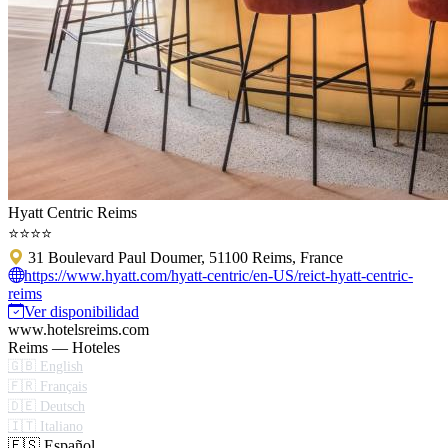
Hyatt Centric Reims
⭐⭐⭐⭐
31 Boulevard Paul Doumer, 51100 Reims, France
https://www.hyatt.com/hyatt-centric/en-US/reict-hyatt-centric-
reims
Ver disponibilidad
www.hotelsreims.com
Reims — Hoteles
🇬🇧 English
🇫🇷 Français
🇩🇪 Deutsch
🇮🇹 Italiano
🇪🇸 Español