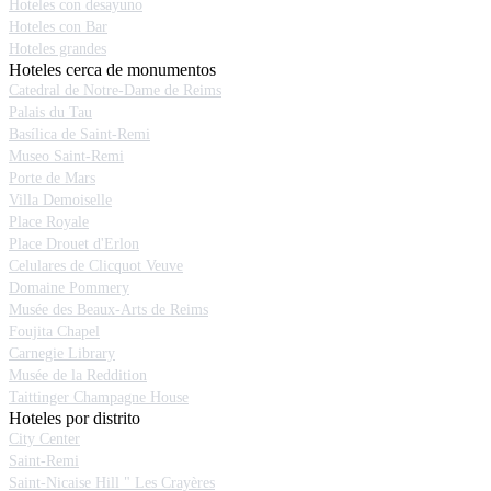
Hoteles con desayuno
Hoteles con Bar
Hoteles grandes
Hoteles cerca de monumentos
Catedral de Notre-Dame de Reims
Palais du Tau
Basílica de Saint-Remi
Museo Saint-Remi
Porte de Mars
Villa Demoiselle
Place Royale
Place Drouet d'Erlon
Celulares de Clicquot Veuve
Domaine Pommery
Musée des Beaux-Arts de Reims
Foujita Chapel
Carnegie Library
Musée de la Reddition
Taittinger Champagne House
Hoteles por distrito
City Center
Saint-Remi
Saint-Nicaise Hill " Les Crayères