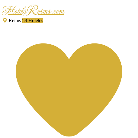
HotelsReims.com
Reims
59 Hoteles