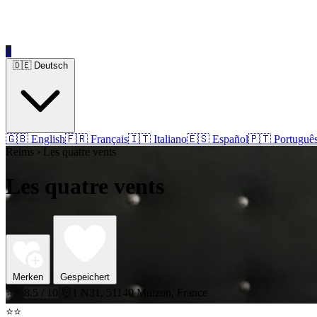
0
🇩🇪 Deutsch
🇬🇧 English
🇫🇷 Français
🇮🇹 Italiano
🇪🇸 Español
🇵🇹 Portuguê
Reims › Les quatre vents
Les quatre vents
Merken
Gespeichert
⭐⭐
8.5 / 10
1 N31, 51140 Muizon, France
⭐⭐