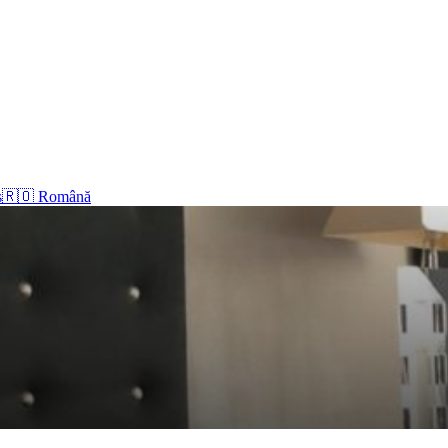
s
🇷🇴 Română