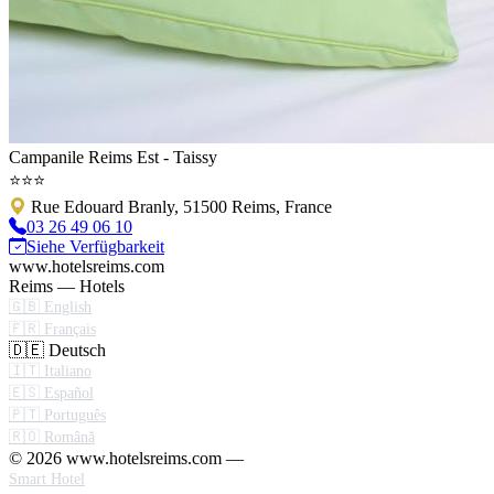
Campanile Reims Est - Taissy
⭐⭐⭐
Rue Edouard Branly, 51500 Reims, France
03 26 49 06 10
Siehe Verfügbarkeit
www.hotelsreims.com
Reims — Hotels
🇬🇧 English
🇫🇷 Français
🇩🇪 Deutsch
🇮🇹 Italiano
🇪🇸 Español
🇵🇹 Português
🇷🇴 Română
© 2026 www.hotelsreims.com —
Smart Hotel