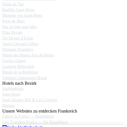
Palais de Tau
Basilika Saint-Remi
Museum von Saint-Remi
Porte de Mars
Das ist eine gute Idee
Platz Royale
Ort Drouet d'Erlon
Veuve Clicquot Cellars
Domaine Pommery
Musée des Beaux-Arts de Reims
Foujita Chapel
Carnegie Bibliothek
Musée de la Reddition
Taittings Champagne House
Hotels nach Bezirk
Stadtzentrum
Saint-Remi
Saint-Nicaise Hill & Les Crayères
Blumen
Unsere Websites zu entdecken Frankreich
J'adore la France — Reiseführer
City Travelers France — Ihr Reiseführer