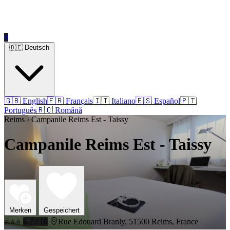
0
🇩🇪 Deutsch
🇬🇧 English
🇫🇷 Français
🇮🇹 Italiano
🇪🇸 Español
🇵🇹
Português
🇷🇴 Română
Reims › Campanile Reims Est - Taissy
Campanile Reims Est - Taissy
Merken
Gespeichert
⭐⭐⭐
6.7 / 10
Rue Edouard Branly, 51500 Reims, France