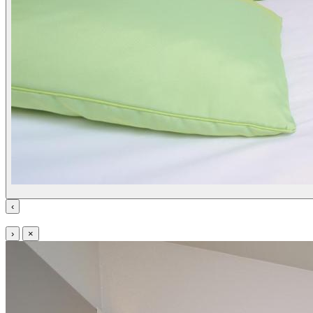
‹
›
×