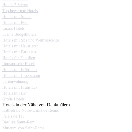
Hotels 2 Sterne
Top bewertete Hotels
Hotels mit Suiten
Hotels mit Pool
Luxus Hotels
Kleine Budgethotels
Hotels mit Spa und Wellnesscenter
Hotels mit Haustieren
Hotels mit Parkplatz
Hotels für Familien
Romantische Hotels
Hotels mit Frühstück
Hotels mit fitnessraum
Ferienwohnung
Hotels mit Frühstück
Hotels mit Bar
Große Hotels
Hotels in der Nähe von Denkmälern
Kathedrale Notre-Dame de Reims
Palais de Tau
Basilika Saint-Remi
Museum von Saint-Remi