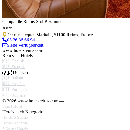
Campanile Reims Sud Bezannes
⭐⭐⭐
20 rue Jacques Maritain, 51100 Reims, France
03 26 36 66 94
Siehe Verfügbarkeit
www.hotelsreims.com
Reims — Hotels
🇬🇧 English
🇫🇷 Français
🇩🇪 Deutsch
🇮🇹 Italiano
🇪🇸 Español
🇵🇹 Português
🇷🇴 Română
© 2026 www.hotelsreims.com —
Smart Hotel
Hotels nach Kategorie
Hotels 5 Sterne
Hotels 4 Sterne
3 Sterne Hotels