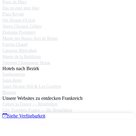
Porte de Mars
Das ist eine gute Idee
Platz Royale
Ort Drouet d'Erlon
Veuve Clicquot Cellars
Domaine Pommery
Musée des Beaux-Arts de Reims
Foujita Chapel
Carnegie Bibliothek
Musée de la Reddition
Taittings Champagne House
Hotels nach Bezirk
Stadtzentrum
Saint-Remi
Saint-Nicaise Hill & Les Crayères
Blumen
Unsere Websites zu entdecken Frankreich
J'adore la France — Reiseführer
City Travelers France — Ihr Reiseführer
Siehe Verfügbarkeit