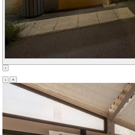
‹
›
×