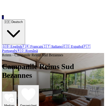
0
🇩🇪 Deutsch
🇬🇧 English
🇫🇷 Français
🇮🇹 Italiano
🇪🇸 Español
🇵🇹
Português
🇷🇴 Română
Reims › Campanile Reims Sud Bezannes
Campanile Reims Sud
Bezannes
Merken
Gespeichert