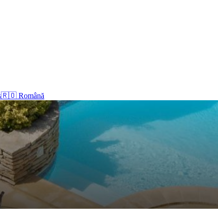
s
🇷🇴 Română