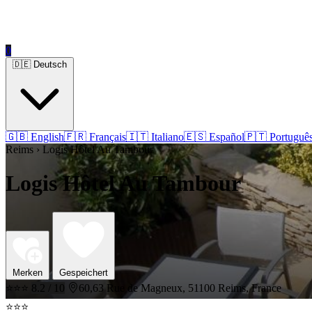
0
🇩🇪 Deutsch
🇬🇧 English
🇫🇷 Français
🇮🇹 Italiano
🇪🇸 Español
🇵🇹 Portuguê
Reims › Logis Hôtel Au Tambour
Logis Hôtel Au Tambour
Merken
Gespeichert
⭐⭐⭐
8.2 / 10
60,63 Rue de Magneux, 51100 Reims, France
⭐⭐⭐